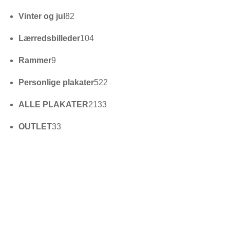
varer
82
Vinter og jul
82
varer
104
Lærredsbilleder
104
varer
9
Rammer
9
varer
522
Personlige plakater
522
varer
2133
ALLE PLAKATER
2133
varer
33
OUTLET
33
varer