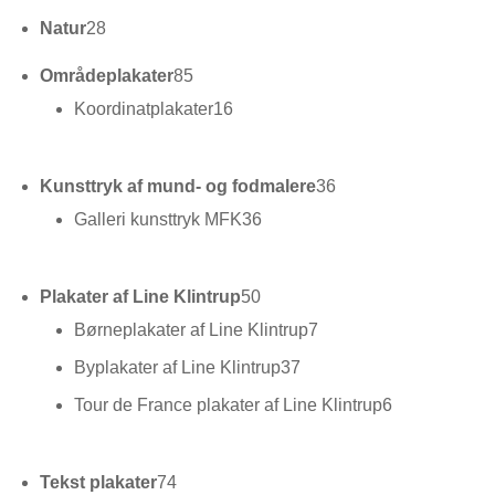
28
Natur
28
varer
85
Områdeplakater
85
varer
16
Koordinatplakater
16
varer
36
Kunsttryk af mund- og fodmalere
36
varer
36
Galleri kunsttryk MFK
36
varer
50
Plakater af Line Klintrup
50
varer
7
Børneplakater af Line Klintrup
7
varer
37
Byplakater af Line Klintrup
37
varer
6
Tour de France plakater af Line Klintrup
6
varer
74
Tekst plakater
74