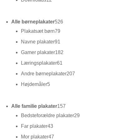
varer
526
Alle børneplakater
526
varer
79
Plakatsæt børn
79
varer
91
Navne plakater
91
varer
182
Gamer plakater
182
varer
61
Læringsplakater
61
varer
207
Andre børneplakater
207
varer
5
Højdemåler
5
varer
157
Alle familie plakater
157
varer
29
Bedsteforældre plakater
29
varer
43
Far plakater
43
varer
47
Mor plakater
47