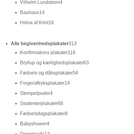
4
Vilhelm Lundstrom
4
varer
14
Bauhaus
14
varer
16
Hilma af Klint
16
varer
313
Alle begivenhedsplakater
313
varer
116
Konfirmations plakater
116
varer
63
Bryllup og kærlighedsplakater
63
varer
54
Fødsels og dåbsplakater
54
varer
14
Fingeraftryksplakater
14
varer
4
Stempelpuder
4
varer
68
Studenterplakater
68
varer
8
Fødselsdagsplakater
8
varer
4
Babyshower
4
varer
12
Downloads
12