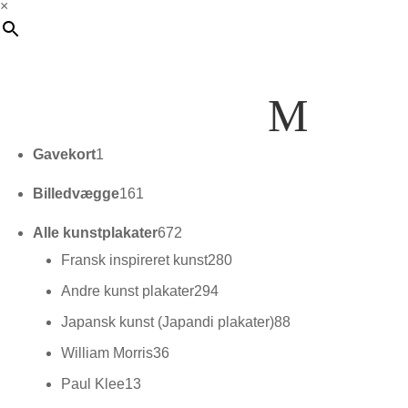
×
M
1
Gavekort
1
vare
161
Billedvægge
161
varer
672
Alle kunstplakater
672
varer
280
Fransk inspireret kunst
280
varer
294
Andre kunst plakater
294
varer
88
Japansk kunst (Japandi plakater)
88
varer
36
William Morris
36
varer
13
Paul Klee
13
varer