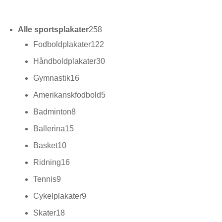
varer
258
Alle sportsplakater
258
varer
122
Fodboldplakater
122
varer
30
Håndboldplakater
30
varer
16
Gymnastik
16
varer
5
Amerikanskfodbold
5
varer
8
Badminton
8
varer
15
Ballerina
15
varer
10
Basket
10
varer
16
Ridning
16
varer
9
Tennis
9
varer
9
Cykelplakater
9
varer
18
Skater
18