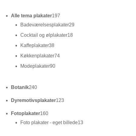
varer
197
Alle tema plakater
197
varer
29
Badeværelsesplakater
29
varer
18
Cocktail og ølplakater
18
varer
38
Kaffeplakater
38
varer
74
Køkkenplakater
74
varer
90
Modeplakater
90
varer
240
Botanik
240
varer
123
Dyremotivsplakater
123
varer
160
Fotoplakater
160
varer
13
Foto plakater - eget billede
13
varer