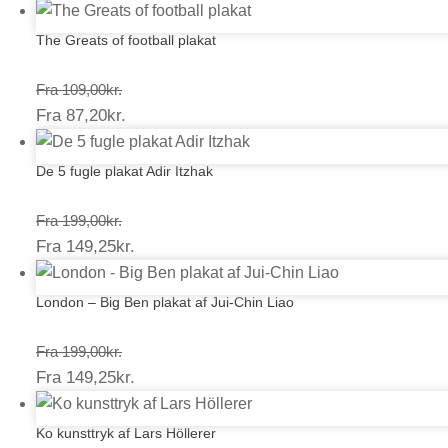
87,20kr.
The Greats of football plakat
Prisinterval:
Fra
109,00
kr.
Prisinterval:
Fra
87,20
kr.
109,00kr.
87,20kr.
De 5 fugle plakat Adir Itzhak
Prisinterval:
Fra
199,00
kr.
Prisinterval:
Fra
149,25
kr.
199,00kr.
149,25kr.
London – Big Ben plakat af Jui-Chin Liao
Prisinterval:
Fra
199,00
kr.
Prisinterval:
Fra
149,25
kr.
199,00kr.
149,25kr.
Ko kunsttryk af Lars Höllerer