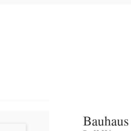
Hjem
>
Plakater
>
Alle
Bauhaus