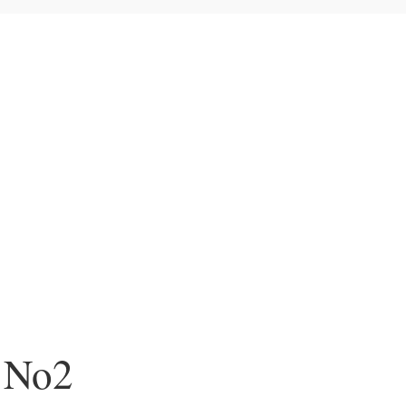
 kunstplakater
>
Bauhaus
> Bauhaus No2
 No2