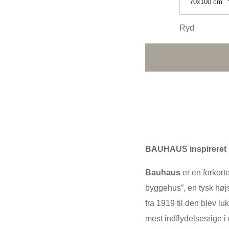
70x100 cm
Ryd
BAUHAUS inspireret 
Bauhaus
er en forkort
byggehus”, en tysk høj
fra 1919 til den blev lu
mest indflydelsesrige i 