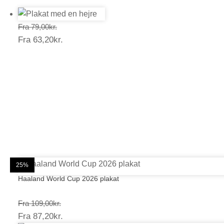
Prisinterval:
Fra
79,00
kr.
Prisinterval:
Fra
63,20
kr.
79,00kr.
63,20kr.
20%
20%
25%
25%
25%
25%
25%
25%
20%
25%
25%
25%
Haaland World Cup 2026 plakat
Prisinterval:
Fra
109,00
kr.
Prisinterval:
Fra
87,20
kr.
109,00kr.