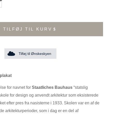
TILFØJ TIL KURV
Tilføj til Ønskeskyen
plakat
else for navnet for
Staatliches Bauhaus
“statslig
skole for design og anvendt arkitektur som eksisterede
kket efter pres fra nasisterne i 1933. Skolen var en af de
de arkitekturperioder, som i dag er en del af