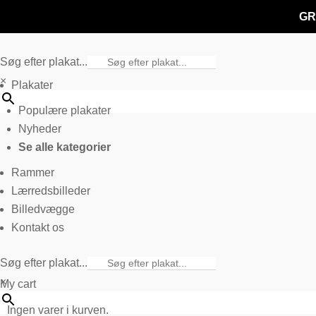
GR
Søg efter plakat...
×
Plakater
Populære plakater
Nyheder
Se alle kategorier
Rammer
Lærredsbilleder
Billedvægge
Kontakt os
Søg efter plakat...
×
My cart
Ingen varer i kurven.