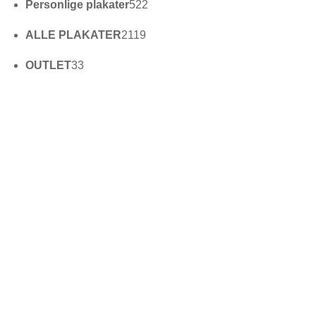
522
Personlige plakater
522
varer
2119
ALLE PLAKATER
2119
varer
33
OUTLET
33
varer