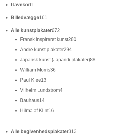
1
Gavekort
1
vare
161
Billedvægge
161
varer
672
Alle kunstplakater
672
varer
280
Fransk inspireret kunst
280
varer
294
Andre kunst plakater
294
varer
88
Japansk kunst (Japandi plakater)
88
varer
36
William Morris
36
varer
13
Paul Klee
13
varer
4
Vilhelm Lundstrom
4
varer
14
Bauhaus
14
varer
16
Hilma af Klint
16
varer
313
Alle begivenhedsplakater
313