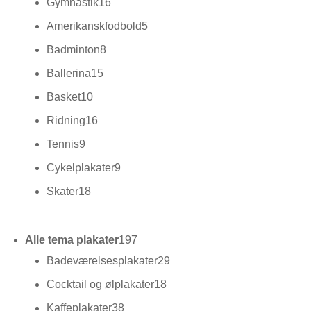
16
Gymnastik
16
varer
5
Amerikanskfodbold
5
varer
8
Badminton
8
varer
15
Ballerina
15
varer
10
Basket
10
varer
16
Ridning
16
varer
9
Tennis
9
varer
9
Cykelplakater
9
varer
18
Skater
18
varer
197
Alle tema plakater
197
varer
29
Badeværelsesplakater
29
varer
18
Cocktail og ølplakater
18
varer
38
Kaffeplakater
38