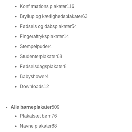
varer
116
Konfirmations plakater
116
varer
63
Bryllup og kærlighedsplakater
63
varer
54
Fødsels og dåbsplakater
54
varer
14
Fingeraftryksplakater
14
varer
4
Stempelpuder
4
varer
68
Studenterplakater
68
varer
8
Fødselsdagsplakater
8
varer
4
Babyshower
4
varer
12
Downloads
12
varer
509
Alle børneplakater
509
varer
76
Plakatsæt børn
76
varer
88
Navne plakater
88