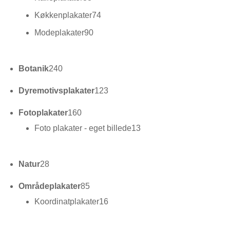
varer
74
Køkkenplakater
74
varer
90
Modeplakater
90
varer
240
Botanik
240
varer
123
Dyremotivsplakater
123
varer
160
Fotoplakater
160
varer
13
Foto plakater - eget billede
13
varer
28
Natur
28
varer
85
Områdeplakater
85
varer
16
Koordinatplakater
16
varer