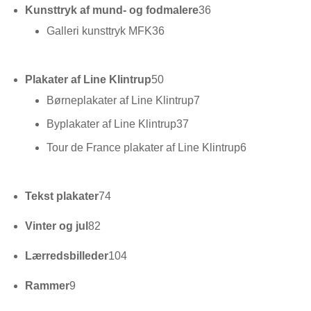
36
Kunsttryk af mund- og fodmalere
36
varer
36
Galleri kunsttryk MFK
36
varer
50
Plakater af Line Klintrup
50
varer
7
Børneplakater af Line Klintrup
7
varer
37
Byplakater af Line Klintrup
37
varer
6
Tour de France plakater af Line Klintrup
6
varer
74
Tekst plakater
74
varer
82
Vinter og jul
82
varer
104
Lærredsbilleder
104
varer
9
Rammer
9
varer