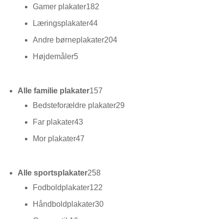
varer
182
Gamer plakater
182
varer
44
Læringsplakater
44
varer
204
Andre børneplakater
204
varer
5
Højdemåler
5
varer
157
Alle familie plakater
157
varer
29
Bedsteforældre plakater
29
varer
43
Far plakater
43
varer
47
Mor plakater
47
varer
258
Alle sportsplakater
258
varer
122
Fodboldplakater
122
varer
30
Håndboldplakater
30
varer