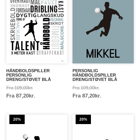
HÅNDBOLDSPILLER
PERSONLIG
PERSONLIG
HÅNDBOLDSPILLER
DRENG/STØVET BLÅ
DRENG/STØVET BLÅ
Prisinterval:
Prisinterval:
Fra
109,00
kr.
Fra
109,00
kr.
Prisinterval:
Prisinterval:
Fra
87,20
kr.
109,00kr.
Fra
87,20
kr.
109,00kr.
87,20kr.
87,20kr.
20%
20%