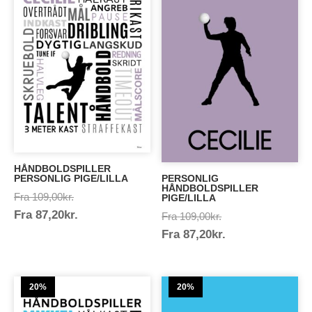
HÅNDBOLDSPILLER
PERSONLIG PIGE/LILLA
PERSONLIG
HÅNDBOLDSPILLER
Prisinterval:
Fra
109,00
kr.
PIGE/LILLA
Prisinterval:
Fra
87,20
kr.
109,00kr.
Prisinterval:
Fra
109,00
kr.
87,20kr.
Prisinterval:
Fra
87,20
kr.
109,00kr.
87,20kr.
20%
20%