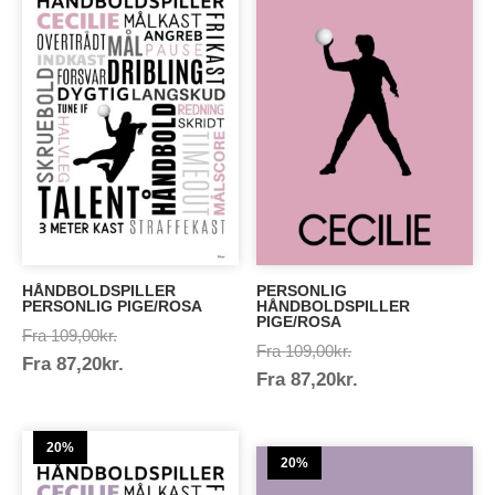
HÅNDBOLDSPILLER
PERSONLIG
PERSONLIG PIGE/ROSA
HÅNDBOLDSPILLER
PIGE/ROSA
Prisinterval:
Fra
109,00
kr.
Prisinterval:
Fra
109,00
kr.
Prisinterval:
Fra
87,20
kr.
109,00kr.
Prisinterval:
Fra
87,20
kr.
109,00kr.
87,20kr.
87,20kr.
20%
20%