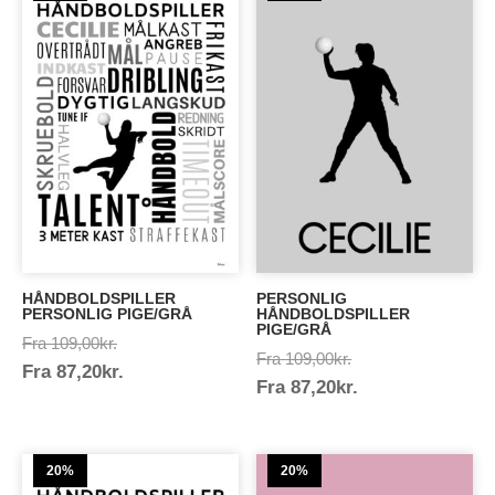
HÅNDBOLDSPILLER
PERSONLIG
PERSONLIG PIGE/GRÅ
HÅNDBOLDSPILLER
PIGE/GRÅ
Prisinterval:
Fra
109,00
kr.
Prisinterval:
Fra
109,00
kr.
Prisinterval:
Fra
87,20
kr.
109,00kr.
Prisinterval:
Fra
87,20
kr.
109,00kr.
87,20kr.
87,20kr.
20%
20%