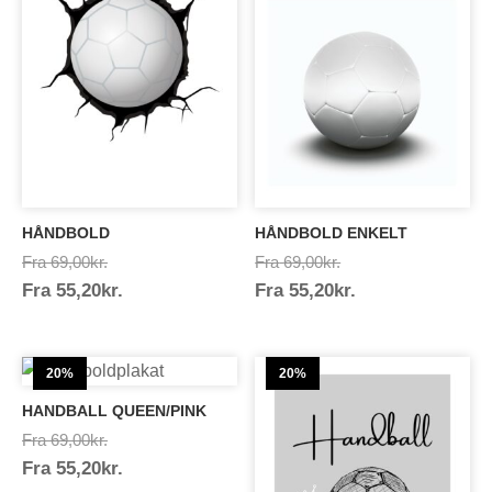
HÅNDBOLD
HÅNDBOLD ENKELT
Prisinterval:
Prisinterval:
Fra
69,00
kr.
Fra
69,00
kr.
Prisinterval:
Prisinterval:
Fra
55,20
kr.
69,00kr.
Fra
55,20
kr.
69,00kr.
55,20kr.
55,20kr.
20%
20%
HANDBALL QUEEN/PINK
Prisinterval:
Fra
69,00
kr.
Prisinterval:
Fra
55,20
kr.
69,00kr.