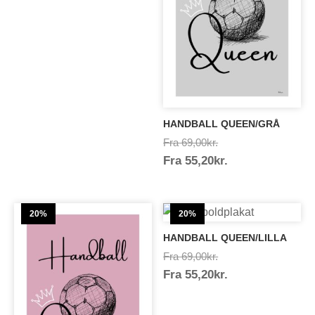
55,20kr.
HANDBALL QUEEN/GRÅ
Prisinterval:
Fra
69,00
kr.
Prisinterval:
Fra
55,20
kr.
69,00kr.
55,20kr.
20%
20%
HANDBALL QUEEN/LILLA
Prisinterval:
Fra
69,00
kr.
Prisinterval:
Fra
55,20
kr.
69,00kr.
55,20kr.