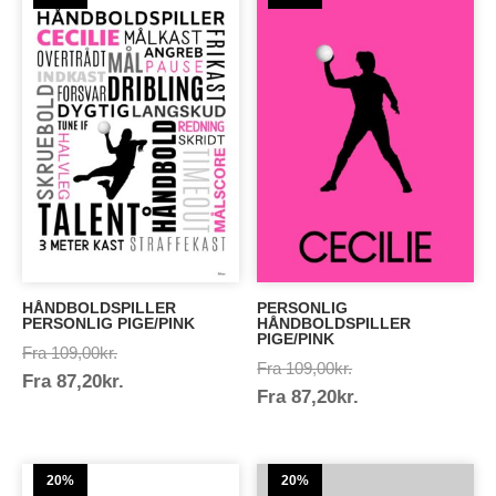
HÅNDBOLDSPILLER
PERSONLIG
PERSONLIG PIGE/PINK
HÅNDBOLDSPILLER
PIGE/PINK
Prisinterval:
Fra
109,00
kr.
Prisinterval:
Fra
109,00
kr.
Prisinterval:
Fra
87,20
kr.
109,00kr.
Prisinterval:
Fra
87,20
kr.
109,00kr.
87,20kr.
87,20kr.
20%
20%