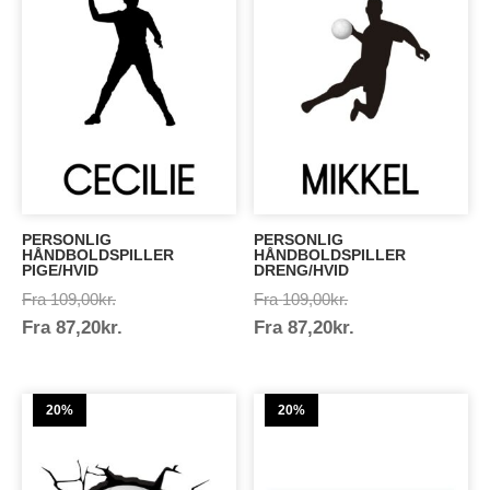
PERSONLIG
PERSONLIG
HÅNDBOLDSPILLER
HÅNDBOLDSPILLER
PIGE/HVID
DRENG/HVID
Prisinterval:
Prisinterval:
Fra
109,00
kr.
Fra
109,00
kr.
Prisinterval:
Prisinterval:
Fra
87,20
kr.
109,00kr.
Fra
87,20
kr.
109,00kr.
87,20kr.
87,20kr.
20%
20%