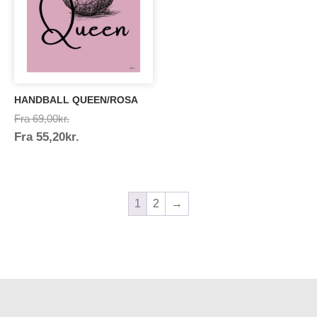
HANDBALL QUEEN/ROSA
Prisinterval:
Fra
69,00
kr.
Prisinterval:
Fra
55,20
kr.
69,00kr.
55,20kr.
1
2
→