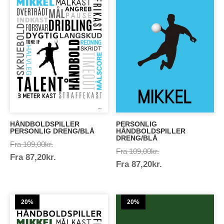
er
HÅNDBOLDSPILLER
PERSONLIG
PERSONLIG DRENG/BLÅ
HÅNDBOLDSPILLER
DRENG/BLÅ
Prisinterval:
Fra
109,00
kr.
Prisinterval:
Fra
109,00
kr.
Prisinterval:
Fra
87,20
kr.
109,00kr.
Prisinterval:
Fra
87,20
kr.
109,00kr.
87,20kr.
87,20kr.
20%
20%