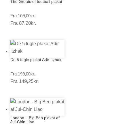
The Greats of football plakat
Prisinterval:
Fra
109,00
kr.
Prisinterval:
Fra
87,20
kr.
109,00kr.
87,20kr.
De 5 fugle plakat Adir Itzhak
Prisinterval:
Fra
199,00
kr.
Prisinterval:
Fra
149,25
kr.
199,00kr.
149,25kr.
London – Big Ben plakat af
Jui-Chin Liao