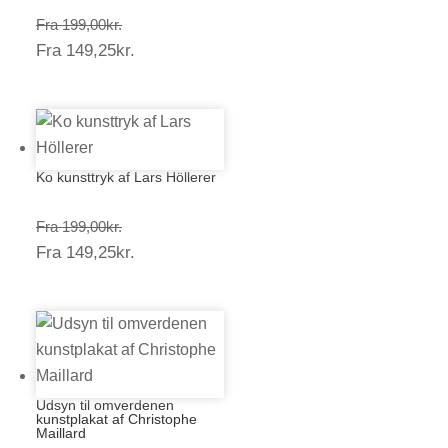
Prisinterval:
Fra
199,00
kr.
Prisinterval:
Fra
149,25
kr.
199,00kr.
149,25kr.
Ko kunsttryk af Lars Höllerer
Prisinterval:
Fra
199,00
kr.
Prisinterval:
Fra
149,25
kr.
199,00kr.
149,25kr.
Udsyn til omverdenen
kunstplakat af Christophe
Maillard