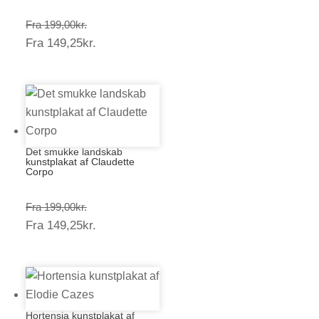
Prisinterval:
Fra
199,00
kr.
Prisinterval:
Fra
149,25
kr.
199,00kr.
149,25kr.
Det smukke landskab
kunstplakat af Claudette
Corpo
Prisinterval:
Fra
199,00
kr.
Prisinterval:
Fra
149,25
kr.
199,00kr.
149,25kr.
Hortensia kunstplakat af