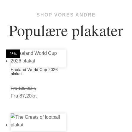
SHOP VORES ANDRE
Populære plakater
20%
20%
25%
25%
25%
25%
25%
25%
20%
25%
25%
25%
Haaland World Cup 2026
plakat
Prisinterval:
Fra
109,00
kr.
Prisinterval:
Fra
87,20
kr.
109,00kr.
87,20kr.