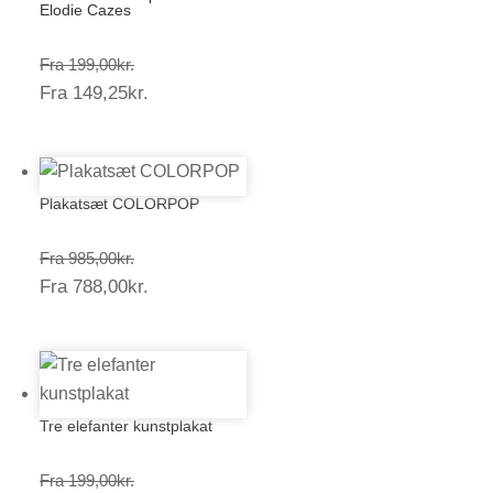
Elodie Cazes
Prisinterval:
Fra
199,00
kr.
Prisinterval:
Fra
149,25
kr.
199,00kr.
149,25kr.
Plakatsæt COLORPOP
Prisinterval:
Fra
985,00
kr.
Prisinterval:
Fra
788,00
kr.
985,00kr.
788,00kr.
Tre elefanter kunstplakat
Prisinterval:
Fra
199,00
kr.