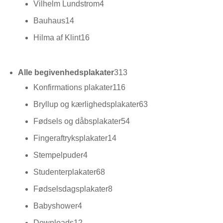
4
Vilhelm Lundstrom
4
varer
14
Bauhaus
14
varer
16
Hilma af Klint
16
varer
313
Alle begivenhedsplakater
313
varer
116
Konfirmations plakater
116
varer
63
Bryllup og kærlighedsplakater
63
varer
54
Fødsels og dåbsplakater
54
varer
14
Fingeraftryksplakater
14
varer
4
Stempelpuder
4
varer
68
Studenterplakater
68
varer
8
Fødselsdagsplakater
8
varer
4
Babyshower
4
varer
12
Downloads
12