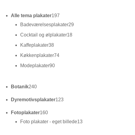
varer
197
Alle tema plakater
197
varer
29
Badeværelsesplakater
29
varer
18
Cocktail og ølplakater
18
varer
38
Kaffeplakater
38
varer
74
Køkkenplakater
74
varer
90
Modeplakater
90
varer
240
Botanik
240
varer
123
Dyremotivsplakater
123
varer
160
Fotoplakater
160
varer
13
Foto plakater - eget billede
13
varer