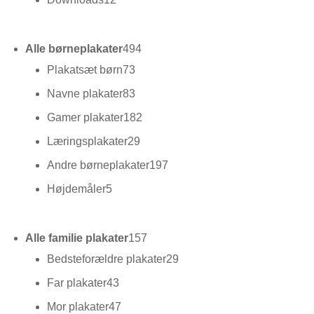
varer
494
Alle børneplakater
494
varer
73
Plakatsæt børn
73
varer
83
Navne plakater
83
varer
182
Gamer plakater
182
varer
29
Læringsplakater
29
varer
197
Andre børneplakater
197
varer
5
Højdemåler
5
varer
157
Alle familie plakater
157
varer
29
Bedsteforældre plakater
29
varer
43
Far plakater
43
varer
47
Mor plakater
47