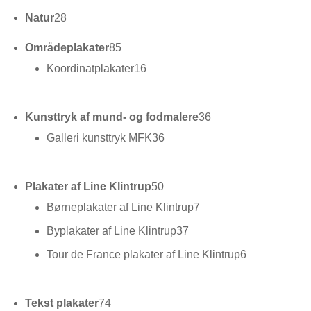
28
Natur
28
varer
85
Områdeplakater
85
varer
16
Koordinatplakater
16
varer
36
Kunsttryk af mund- og fodmalere
36
varer
36
Galleri kunsttryk MFK
36
varer
50
Plakater af Line Klintrup
50
varer
7
Børneplakater af Line Klintrup
7
varer
37
Byplakater af Line Klintrup
37
varer
6
Tour de France plakater af Line Klintrup
6
varer
74
Tekst plakater
74