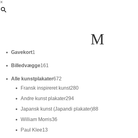
×
M
1
Gavekort
1
vare
161
Billedvægge
161
varer
672
Alle kunstplakater
672
varer
280
Fransk inspireret kunst
280
varer
294
Andre kunst plakater
294
varer
88
Japansk kunst (Japandi plakater)
88
varer
36
William Morris
36
varer
13
Paul Klee
13
varer