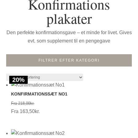
Konfirmations
plakater
Den perfekte konfirmationsgave – et minde for livet. Gives
evt. som supplement til en pengegave
FILTRER EFTER KATEGORI
25%
25%
25%
25%
25%
25%
25%
25%
20%
20%
20%
20%
20%
20%
20%
20%
20%
20%
20%
20%
20%
20%
20%
20%
KONFIRMATIONSSÆT NO1
Prisinterval:
Fra
218,00
kr.
218,00kr.
Prisinterval:
Fra
163,50
kr.
163,50kr.