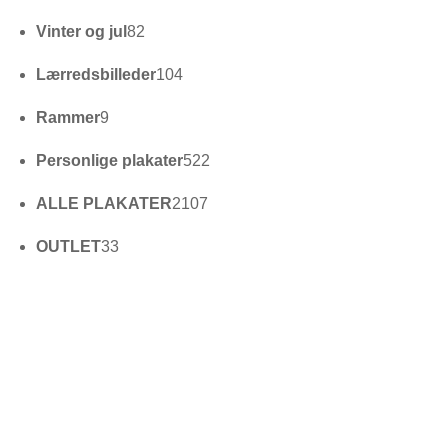
varer
82
Vinter og jul
82
varer
104
Lærredsbilleder
104
varer
9
Rammer
9
varer
522
Personlige plakater
522
varer
2107
ALLE PLAKATER
2107
varer
33
OUTLET
33
varer