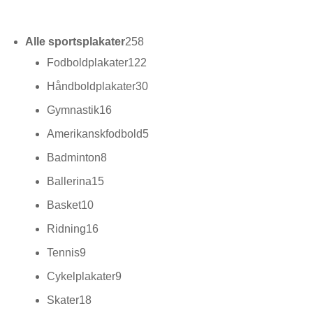
varer
258
Alle sportsplakater
258
varer
122
Fodboldplakater
122
varer
30
Håndboldplakater
30
varer
16
Gymnastik
16
varer
5
Amerikanskfodbold
5
varer
8
Badminton
8
varer
15
Ballerina
15
varer
10
Basket
10
varer
16
Ridning
16
varer
9
Tennis
9
varer
9
Cykelplakater
9
varer
18
Skater
18