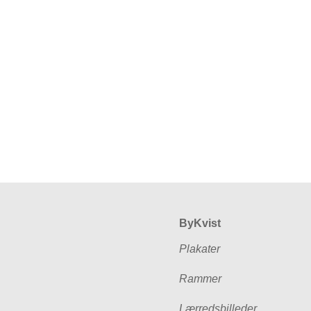
ByKvist
Plakater
Rammer
Lærredsbilleder