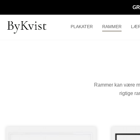
GR
PLAKATER
RAMMER
LÆR
Rammer kan være me
rigtige ra