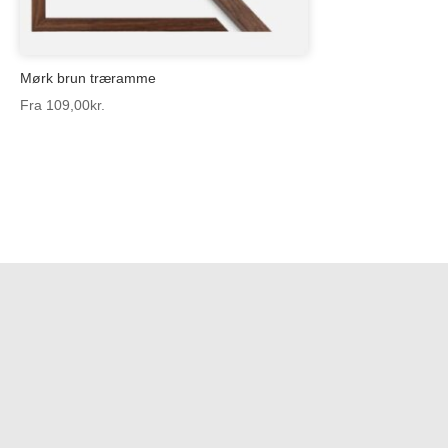
Mørk brun træramme
Fra
109,00
kr.