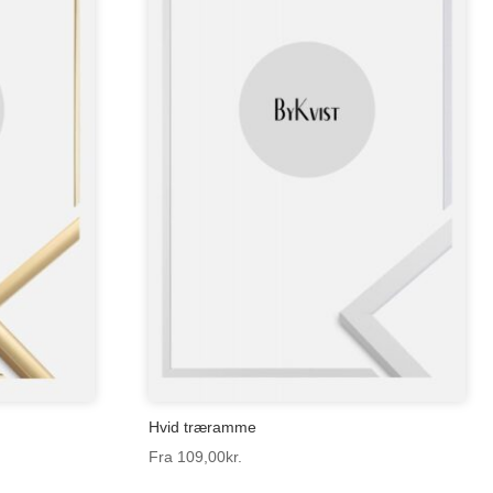
Hvid træramme
Fra
109,00
kr.