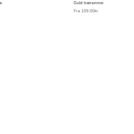
e
Guld træramme
Fra
109,00
kr.