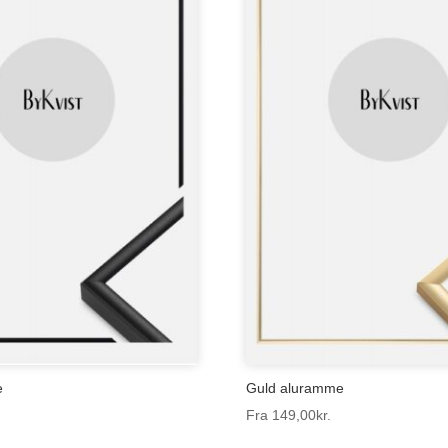
e
Guld aluramme
Fra
149,00
kr.