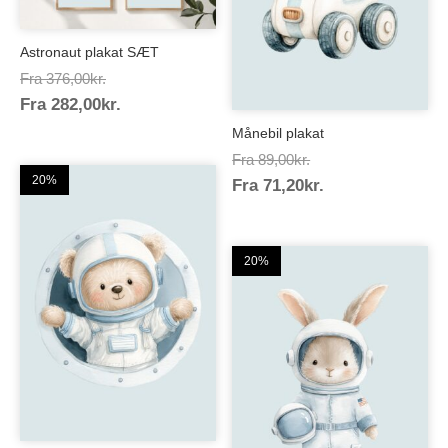
Astronaut plakat SÆT
Prisinterval:
Fra
376,00
kr.
Prisinterval:
Fra
282,00
kr.
376,00kr.
282,00kr.
Månebil plakat
Prisinterval:
Fra
89,00
kr.
20%
Prisinterval:
Fra
71,20
kr.
89,00kr.
71,20kr.
20%