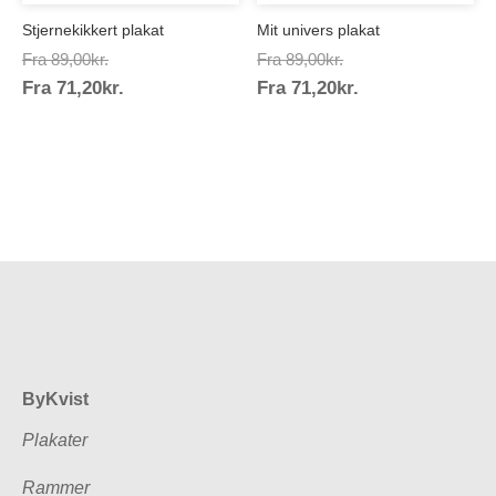
Stjernekikkert plakat
Mit univers plakat
Prisinterval:
Prisinterval:
Fra
89,00
kr.
Fra
89,00
kr.
Prisinterval:
Prisinterval:
Fra
71,20
kr.
89,00kr.
Fra
71,20
kr.
89,00kr.
71,20kr.
71,20kr.
ByKvist
Plakater
Rammer