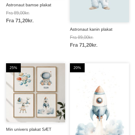
Astronaut bamse plakat
Prisinterval:
Fra
89,00
kr.
Prisinterval:
Fra
71,20
kr.
89,00kr.
71,20kr.
Astronaut kanin plakat
Prisinterval:
Fra
89,00
kr.
Prisinterval:
Fra
71,20
kr.
89,00kr.
71,20kr.
25%
20%
Min univers plakat SÆT