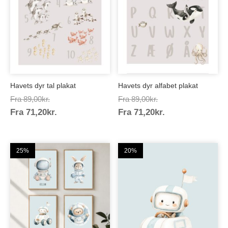
Havets dyr tal plakat
Havets dyr alfabet plakat
Prisinterval:
Prisinterval:
Fra
89,00
kr.
Fra
89,00
kr.
Prisinterval:
Prisinterval:
Fra
71,20
kr.
89,00kr.
Fra
71,20
kr.
89,00kr.
71,20kr.
71,20kr.
25%
20%