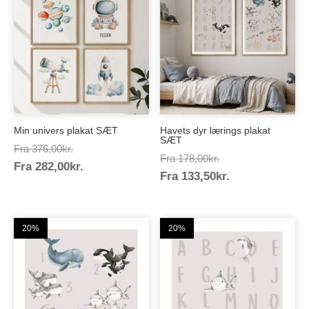
Min univers plakat SÆT
Havets dyr lærings plakat
SÆT
Prisinterval:
Fra
376,00
kr.
Prisinterval:
Fra
178,00
kr.
Prisinterval:
Fra
282,00
kr.
376,00kr.
Prisinterval:
Fra
133,50
kr.
178,00kr.
282,00kr.
133,50kr.
20%
20%