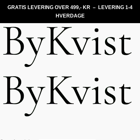
GRATIS LEVERING OVER 499,- KR – LEVERING 1-4
HVERDAGE