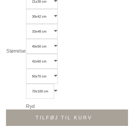
21x30 cm
30x42 cm
33x48 cm
40x50 cm
Størrelse
42x60 cm
50x70 cm
70x100 cm
Ryd
TILFØJ TIL KURV