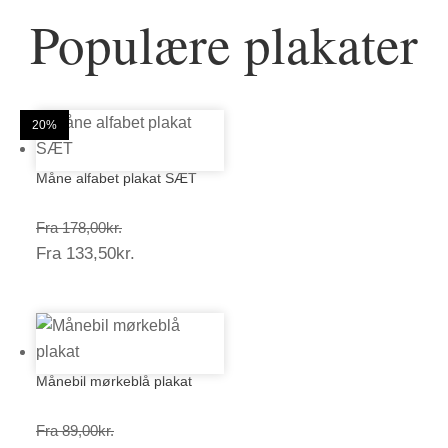
Populære plakater
25%
20%
20%
20%
20%
20%
20%
20%
20%
20%
20%
20%
Måne alfabet plakat SÆT
Prisinterval:
Fra
178,00
kr.
Prisinterval:
Fra
133,50
kr.
178,00kr.
133,50kr.
Månebil mørkeblå plakat
Prisinterval:
Fra
89,00
kr.