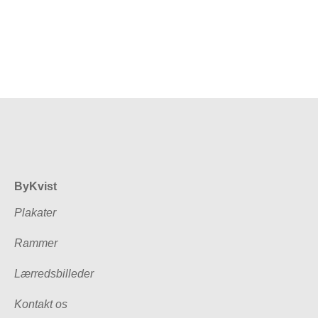
71,20kr.
ByKvist
Plakater
Rammer
Lærredsbilleder
Kontakt os