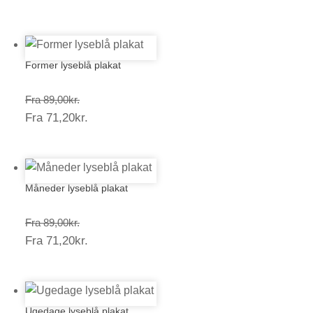
71,20kr.
Former lyseblå plakat
Prisinterval:
Fra
89,00
kr.
Prisinterval:
Fra
71,20
kr.
89,00kr.
71,20kr.
Måneder lyseblå plakat
Prisinterval:
Fra
89,00
kr.
Prisinterval:
Fra
71,20
kr.
89,00kr.
71,20kr.
Ugedage lyseblå plakat