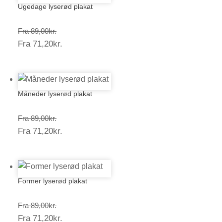
Ugedage lyserød plakat
Prisinterval:
Fra
89,00
kr.
Prisinterval:
Fra
71,20
kr.
89,00kr.
71,20kr.
Måneder lyserød plakat
Prisinterval:
Fra
89,00
kr.
Prisinterval:
Fra
71,20
kr.
89,00kr.
71,20kr.
Former lyserød plakat
Prisinterval:
Fra
89,00
kr.
Prisinterval:
Fra
71,20
kr.
89,00kr.