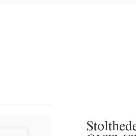
Hjem
>
Plakater
>
OUT
Stolthed