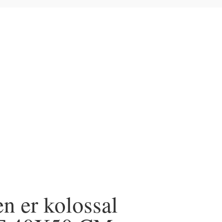
LET
> Stoltheden er kolossal OUTLET 40X50 CM
en er kolossal