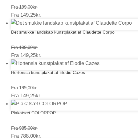
Prisinterval:
Fra
199,00
kr.
Prisinterval:
Fra
149,25
kr.
199,00kr.
149,25kr.
Det smukke landskab kunstplakat af Claudette Corpo
Prisinterval:
Fra
199,00
kr.
Prisinterval:
Fra
149,25
kr.
199,00kr.
149,25kr.
Hortensia kunstplakat af Elodie Cazes
Prisinterval:
Fra
199,00
kr.
Prisinterval:
Fra
149,25
kr.
199,00kr.
149,25kr.
Plakatsæt COLORPOP
Prisinterval:
Fra
985,00
kr.
Prisinterval:
Fra
788,00
kr.
985,00kr.