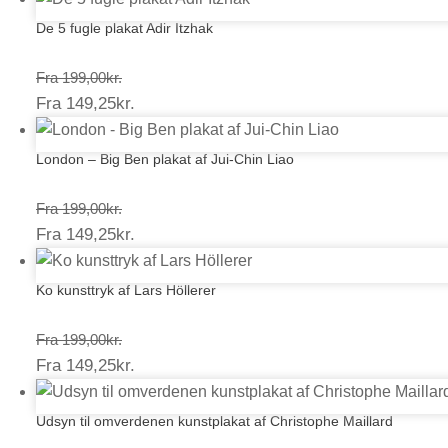
De 5 fugle plakat Adir Itzhak
Prisinterval:
Fra
199,00
kr.
Prisinterval:
Fra
149,25
kr.
199,00kr.
149,25kr.
London – Big Ben plakat af Jui-Chin Liao
Prisinterval:
Fra
199,00
kr.
Prisinterval:
Fra
149,25
kr.
199,00kr.
149,25kr.
Ko kunsttryk af Lars Höllerer
Prisinterval:
Fra
199,00
kr.
Prisinterval:
Fra
149,25
kr.
199,00kr.
149,25kr.
Udsyn til omverdenen kunstplakat af Christophe Maillard