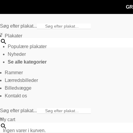
GR
Søg efter plakat...
×
Plakater
Populære plakater
Nyheder
Se alle kategorier
Rammer
Lærredsbilleder
Billedvægge
Kontakt os
Søg efter plakat...
×
My cart
Ingen varer i kurven.