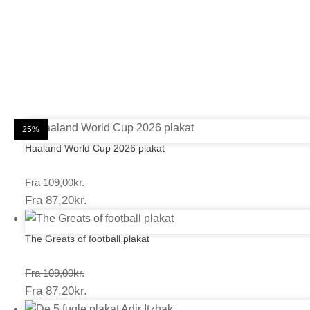
20%
20%
25%
25%
25%
25%
25%
25%
20%
25%
25%
25%
Haaland World Cup 2026 plakat
Prisinterval:
Fra
109,00
kr.
Prisinterval:
Fra
87,20
kr.
109,00kr.
87,20kr.
The Greats of football plakat
Prisinterval:
Fra
109,00
kr.
Prisinterval:
Fra
87,20
kr.
109,00kr.
87,20kr.