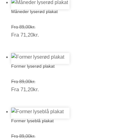
Måneder lyserød plakat
Prisinterval:
Fra
89,00
kr.
Prisinterval:
Fra
71,20
kr.
89,00kr.
71,20kr.
Former lyserød plakat
Prisinterval:
Fra
89,00
kr.
Prisinterval:
Fra
71,20
kr.
89,00kr.
71,20kr.
Former lyseblå plakat
Prisinterval:
Fra
89,00
kr.