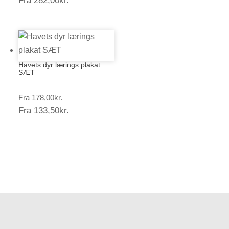
Fra
282,00
kr.
282,00kr.
Havets dyr lærings plakat
SÆT
Prisinterval:
Fra
178,00
kr.
Prisinterval:
Fra
133,50
kr.
178,00kr.
133,50kr.