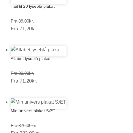
Tæl til 20 lyseblå plakat
Prisinterval:
Fra
89,00
kr.
Prisinterval:
Fra
71,20
kr.
89,00kr.
71,20kr.
Alfabet lyseblå plakat
Prisinterval:
Fra
89,00
kr.
Prisinterval:
Fra
71,20
kr.
89,00kr.
71,20kr.
Min univers plakat SÆT
Prisinterval:
Fra
376,00
kr.
Prisinterval:
376,00kr.