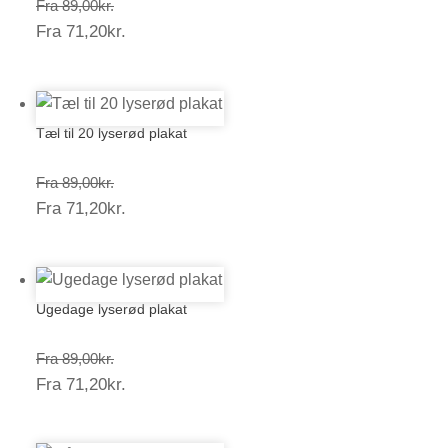
Prisinterval:
Fra
89,00
kr.
Prisinterval:
Fra
71,20
kr.
89,00kr.
71,20kr.
Tæl til 20 lyserød plakat
Prisinterval:
Fra
89,00
kr.
Prisinterval:
Fra
71,20
kr.
89,00kr.
71,20kr.
Ugedage lyserød plakat
Prisinterval:
Fra
89,00
kr.
Prisinterval:
Fra
71,20
kr.
89,00kr.
71,20kr.