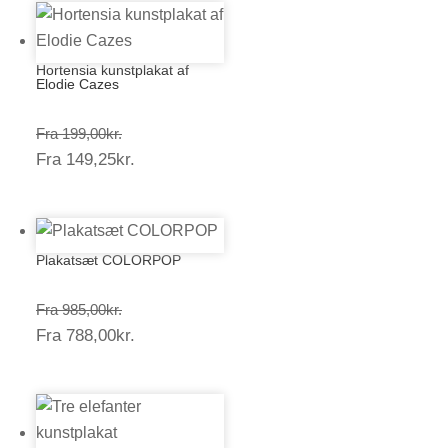
Hortensia kunstplakat af
Elodie Cazes
Prisinterval:
Fra
199,00
kr.
Prisinterval:
Fra
149,25
kr.
199,00kr.
149,25kr.
Plakatsæt COLORPOP
Prisinterval:
Fra
985,00
kr.
Prisinterval:
Fra
788,00
kr.
985,00kr.
788,00kr.