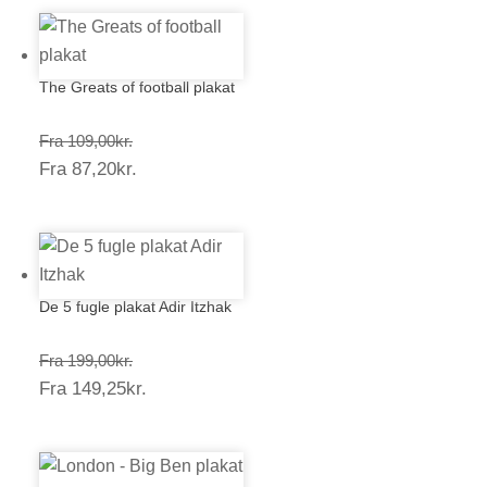
The Greats of football plakat
Prisinterval:
Fra
109,00
kr.
Prisinterval:
Fra
87,20
kr.
109,00kr.
87,20kr.
De 5 fugle plakat Adir Itzhak
Prisinterval:
Fra
199,00
kr.
Prisinterval:
Fra
149,25
kr.
199,00kr.
149,25kr.