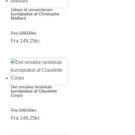
Udsyn til omverdenen
kunstplakat af Christophe
Maillard
Prisinterval:
Fra
199,00
kr.
Prisinterval:
Fra
149,25
kr.
199,00kr.
149,25kr.
Det smukke landskab
kunstplakat af Claudette
Corpo
Prisinterval:
Fra
199,00
kr.
Prisinterval:
Fra
149,25
kr.
199,00kr.
149,25kr.