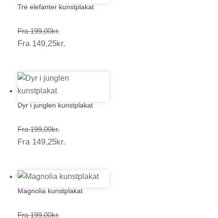
Tre elefanter kunstplakat
Prisinterval:
Fra
199,00
kr.
Prisinterval:
Fra
149,25
kr.
199,00kr.
149,25kr.
Dyr i junglen kunstplakat
Prisinterval:
Fra
199,00
kr.
Prisinterval:
Fra
149,25
kr.
199,00kr.
149,25kr.
Magnolia kunstplakat
Prisinterval:
Fra
199,00
kr.