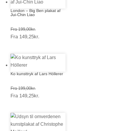
London – Big Ben plakat af
Jui-Chin Liao
Prisinterval:
Fra
199,00
kr.
Prisinterval:
Fra
149,25
kr.
199,00kr.
149,25kr.
Ko kunsttryk af Lars Höllerer
Prisinterval:
Fra
199,00
kr.
Prisinterval:
Fra
149,25
kr.
199,00kr.
149,25kr.