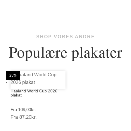
149,25kr.
SHOP VORES ANDRE
Populære plakater
20%
20%
25%
25%
25%
25%
25%
25%
20%
25%
25%
25%
Haaland World Cup 2026
plakat
Prisinterval:
Fra
109,00
kr.
Prisinterval:
Fra
87,20
kr.
109,00kr.
87,20kr.