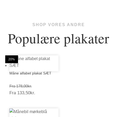
SHOP VORES ANDRE
Populære plakater
25%
20%
20%
20%
20%
20%
20%
20%
20%
20%
20%
20%
Måne alfabet plakat SÆT
Prisinterval:
Fra
178,00
kr.
Prisinterval:
Fra
133,50
kr.
178,00kr.
133,50kr.