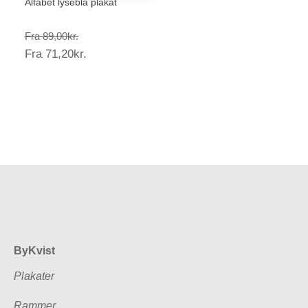
Alfabet lyseblå plakat
Prisinterval:
Fra
89,00
kr.
Prisinterval:
Fra
71,20
kr.
89,00kr.
71,20kr.
ByKvist
Plakater
Rammer