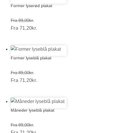
Former lyserød plakat
Prisinterval:
Fra
89,00
kr.
Prisinterval:
Fra
71,20
kr.
89,00kr.
71,20kr.
Former lyseblå plakat
Prisinterval:
Fra
89,00
kr.
Prisinterval:
Fra
71,20
kr.
89,00kr.
71,20kr.
Måneder lyseblå plakat
Prisinterval:
Fra
89,00
kr.
Prisinterval:
Fra
71,20
kr.
89,00kr.