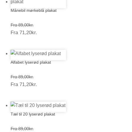
Månebil mørkeblå plakat
Prisinterval:
Fra
89,00
kr.
Prisinterval:
Fra
71,20
kr.
89,00kr.
71,20kr.
Alfabet lyserød plakat
Prisinterval:
Fra
89,00
kr.
Prisinterval:
Fra
71,20
kr.
89,00kr.
71,20kr.
Tæl til 20 lyserød plakat
Prisinterval:
Fra
89,00
kr.