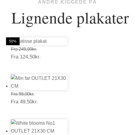
ANDRE KIGGEDE PÅ
Lignende plakater
50%
50%
50%
50%
50%
50%
Prisinterval:
Fra
249,00
kr.
Prisinterval:
Fra
124,50
kr.
249,00kr.
124,50kr.
Prisinterval:
Fra
99,00
kr.
Prisinterval:
Fra
49,50
kr.
99,00kr.
49,50kr.