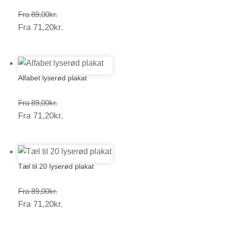
Prisinterval:
Fra
89,00
kr.
Prisinterval:
Fra
71,20
kr.
89,00kr.
71,20kr.
Alfabet lyserød plakat
Prisinterval:
Fra
89,00
kr.
Prisinterval:
Fra
71,20
kr.
89,00kr.
71,20kr.
Tæl til 20 lyserød plakat
Prisinterval:
Fra
89,00
kr.
Prisinterval:
Fra
71,20
kr.
89,00kr.
71,20kr.