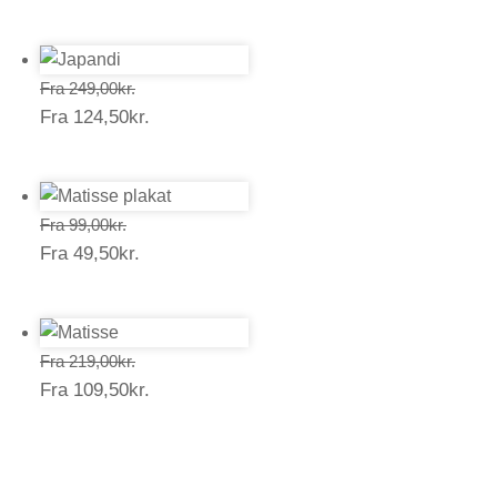
49,50kr.
Prisinterval:
Fra
249,00
kr.
Prisinterval:
Fra
124,50
kr.
249,00kr.
124,50kr.
Prisinterval:
Fra
99,00
kr.
Prisinterval:
Fra
49,50
kr.
99,00kr.
49,50kr.
Prisinterval:
Fra
219,00
kr.
Prisinterval:
Fra
109,50
kr.
219,00kr.
109,50kr.