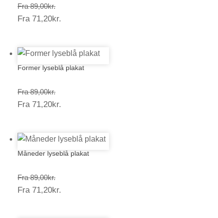
Prisinterval:
Fra
89,00
kr.
Prisinterval:
Fra
71,20
kr.
89,00kr.
71,20kr.
Former lyseblå plakat
Prisinterval:
Fra
89,00
kr.
Prisinterval:
Fra
71,20
kr.
89,00kr.
71,20kr.
Måneder lyseblå plakat
Prisinterval:
Fra
89,00
kr.
Prisinterval:
Fra
71,20
kr.
89,00kr.
71,20kr.