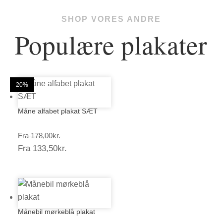
SHOP VORES ANDRE
Populære plakater
25%
20%
20%
20%
20%
20%
20%
20%
20%
20%
20%
20%
Måne alfabet plakat SÆT
Prisinterval:
Fra
178,00
kr.
Prisinterval:
Fra
133,50
kr.
178,00kr.
133,50kr.
Månebil mørkeblå plakat