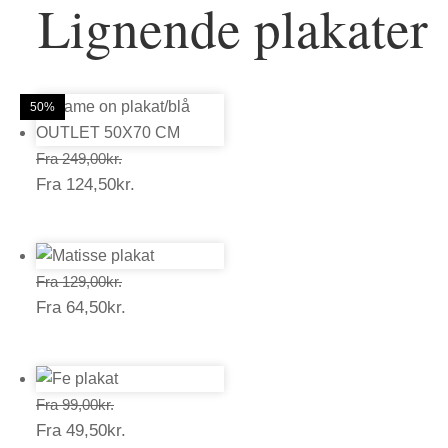
Lignende plakater
50%
50%
50%
50%
50%
50%
Prisinterval:
Fra
249,00
kr.
Prisinterval:
Fra
124,50
kr.
249,00kr.
124,50kr.
Prisinterval:
Fra
129,00
kr.
Prisinterval:
Fra
64,50
kr.
129,00kr.
64,50kr.
Prisinterval:
Fra
99,00
kr.
Prisinterval:
Fra
49,50
kr.
99,00kr.