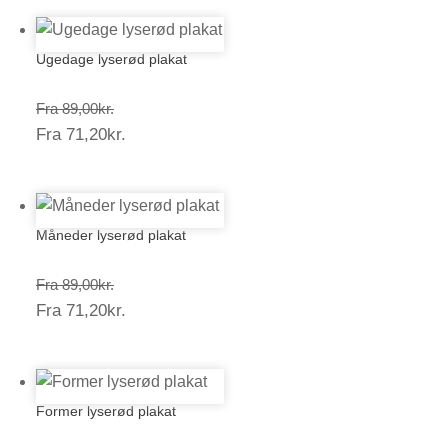
Ugedage lyserød plakat
Prisinterval:
Fra
89,00
kr.
Prisinterval:
Fra
71,20
kr.
89,00kr.
71,20kr.
Måneder lyserød plakat
Prisinterval:
Fra
89,00
kr.
Prisinterval:
Fra
71,20
kr.
89,00kr.
71,20kr.
Former lyserød plakat