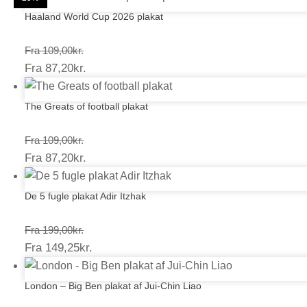
Haaland World Cup 2026 plakat
Prisinterval:
Fra
109,00
kr.
Prisinterval:
Fra
87,20
kr.
109,00kr.
87,20kr.
The Greats of football plakat
Prisinterval:
Fra
109,00
kr.
Prisinterval:
Fra
87,20
kr.
109,00kr.
87,20kr.
De 5 fugle plakat Adir Itzhak
Prisinterval:
Fra
199,00
kr.
Prisinterval:
Fra
149,25
kr.
199,00kr.
149,25kr.
London – Big Ben plakat af Jui-Chin Liao