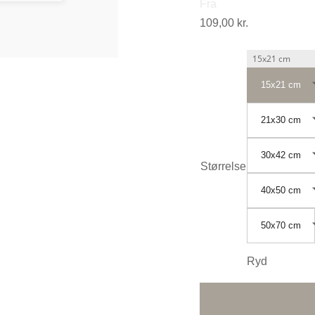
Fra
109,00
kr.
15x21 cm
21x30 cm
30x42 cm
Størrelse
40x50 cm
50x70 cm
Ryd