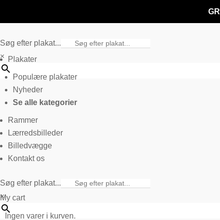
GR
Søg efter plakat...
×
Plakater
Populære plakater
Nyheder
Se alle kategorier
Rammer
Lærredsbilleder
Billedvægge
Kontakt os
Søg efter plakat...
×
My cart
Ingen varer i kurven.