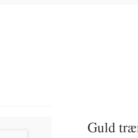
Hjem
>
Plakater
>
Ram
Guld tr