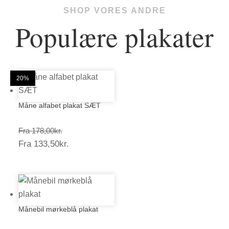
SHOP VORES ANDRE
Populære plakater
25%
20%
20%
20%
20%
20%
20%
20%
20%
20%
20%
20%
Måne alfabet plakat SÆT
Prisinterval:
Fra
178,00
kr.
Prisinterval:
Fra
133,50
kr.
178,00kr.
133,50kr.
Månebil mørkeblå plakat