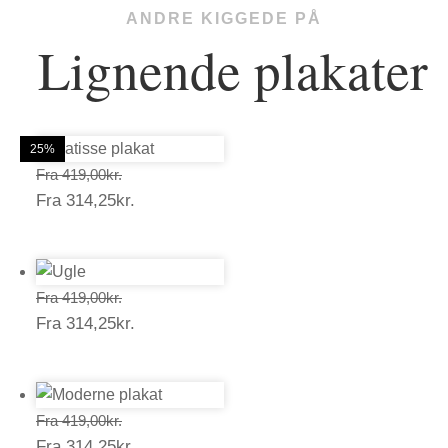
ANDRE KIGGEDE PÅ
Lignende plakater
25%
25%
25%
25%
25%
25%
Prisinterval:
Fra
419,00
kr.
Prisinterval:
Fra
314,25
kr.
419,00kr.
314,25kr.
Prisinterval:
Fra
419,00
kr.
Prisinterval:
Fra
314,25
kr.
419,00kr.
314,25kr.
Prisinterval:
Fra
419,00
kr.
Prisinterval:
Fra
314,25
kr.
419,00kr.