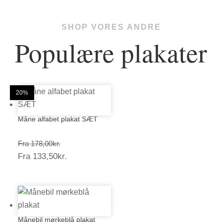
SHOP VORES ANDRE
Populære plakater
25%
20%
20%
20%
20%
20%
20%
20%
20%
20%
20%
20%
Måne alfabet plakat SÆT
Prisinterval:
Fra
178,00
kr.
Prisinterval:
Fra
133,50
kr.
178,00kr.
133,50kr.
Månebil mørkeblå plakat