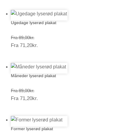
Ugedage lyserød plakat
Prisinterval:
Fra
89,00
kr.
Prisinterval:
Fra
71,20
kr.
89,00kr.
71,20kr.
Måneder lyserød plakat
Prisinterval:
Fra
89,00
kr.
Prisinterval:
Fra
71,20
kr.
89,00kr.
71,20kr.
Former lyserød plakat