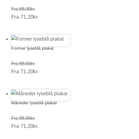
Prisinterval:
Fra
89,00
kr.
Prisinterval:
Fra
71,20
kr.
89,00kr.
71,20kr.
Former lyseblå plakat
Prisinterval:
Fra
89,00
kr.
Prisinterval:
Fra
71,20
kr.
89,00kr.
71,20kr.
Måneder lyseblå plakat
Prisinterval:
Fra
89,00
kr.
Prisinterval:
Fra
71,20
kr.
89,00kr.
71,20kr.