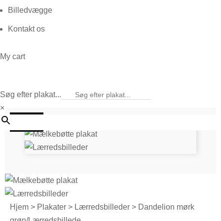
Billedvægge
Kontakt os
My cart
Søg efter plakat...
×
25%
Hjem
>
Plakater
>
Lærredsbilleder
> Dandelion mørk
grøn/Lærredsbillede