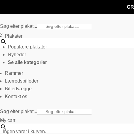
GR
Søg efter plakat...
×
Plakater
Populære plakater
Nyheder
Se alle kategorier
Rammer
Lærredsbilleder
Billedvægge
Kontakt os
Søg efter plakat...
×
My cart
Ingen varer i kurven.