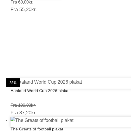
Prisinterval:
Fra
69,00
kr.
Prisinterval:
Fra
55,20
kr.
69,00kr.
55,20kr.
20%
20%
25%
25%
25%
25%
25%
25%
20%
25%
25%
25%
Haaland World Cup 2026 plakat
Prisinterval:
Fra
109,00
kr.
Prisinterval:
Fra
87,20
kr.
109,00kr.
87,20kr.
The Greats of football plakat