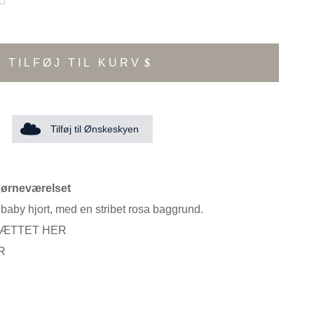
TILFØJ TIL KURV
Tilføj til Ønskeskyen
børneværelset
baby hjort, med en stribet rosa baggrund.
SÆTTET HER
R