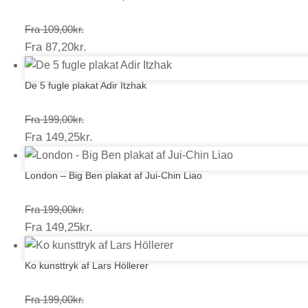
Prisinterval:
Fra
109,00
kr.
Prisinterval:
Fra
87,20
kr.
109,00kr.
87,20kr.
De 5 fugle plakat Adir Itzhak
Prisinterval:
Fra
199,00
kr.
Prisinterval:
Fra
149,25
kr.
199,00kr.
149,25kr.
London – Big Ben plakat af Jui-Chin Liao
Prisinterval:
Fra
199,00
kr.
Prisinterval:
Fra
149,25
kr.
199,00kr.
149,25kr.
Ko kunsttryk af Lars Höllerer
Prisinterval:
Fra
199,00
kr.