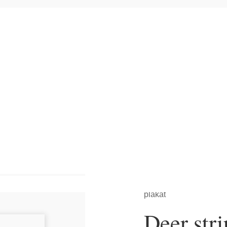
Hjem
>
Plakater
>
Alle
plakat
Deer stri