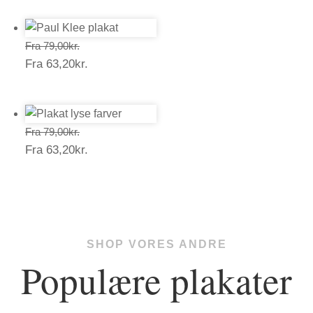
Prisinterval:
Fra
79,00
kr.
Prisinterval:
Fra
63,20
kr.
79,00kr.
63,20kr.
Prisinterval:
Fra
79,00
kr.
Prisinterval:
Fra
63,20
kr.
79,00kr.
63,20kr.
SHOP VORES ANDRE
Populære plakater