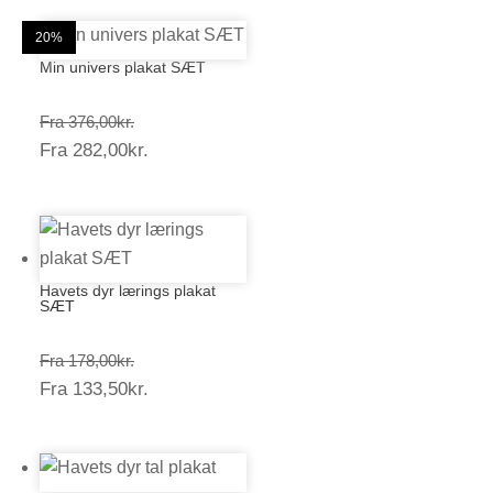
25%
25%
20%
20%
25%
20%
20%
20%
25%
20%
20%
20%
Min univers plakat SÆT
Prisinterval:
Fra
376,00
kr.
Prisinterval:
Fra
282,00
kr.
376,00kr.
282,00kr.
Havets dyr lærings plakat
SÆT
Prisinterval:
Fra
178,00
kr.
Prisinterval:
Fra
133,50
kr.
178,00kr.
133,50kr.