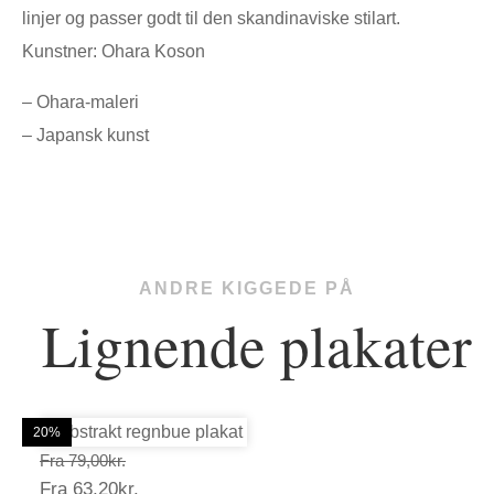
linjer og passer godt til den skandinaviske stilart.
Kunstner: Ohara Koson
– Ohara-maleri
– Japansk kunst
ANDRE KIGGEDE PÅ
Lignende plakater
20%
20%
20%
20%
20%
20%
Prisinterval:
Fra
79,00
kr.
Prisinterval:
Fra
63,20
kr.
79,00kr.