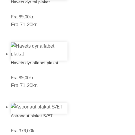
Havets dyr tal plakat
Prisinterval:
Fra
89,00
kr.
Prisinterval:
Fra
71,20
kr.
89,00kr.
71,20kr.
Havets dyr alfabet plakat
Prisinterval:
Fra
89,00
kr.
Prisinterval:
Fra
71,20
kr.
89,00kr.
71,20kr.
Astronaut plakat SÆT
Prisinterval:
Fra
376,00
kr.