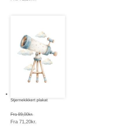
71,20kr.
Stjernekikkert plakat
Prisinterval:
Fra
89,00
kr.
Prisinterval:
Fra
71,20
kr.
89,00kr.
71,20kr.