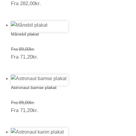
Prisinterval:
Fra
282,00
kr.
376,00kr.
282,00kr.
Månebil plakat
Prisinterval:
Fra
89,00
kr.
Prisinterval:
Fra
71,20
kr.
89,00kr.
71,20kr.
Astronaut bamse plakat
Prisinterval:
Fra
89,00
kr.
Prisinterval:
Fra
71,20
kr.
89,00kr.
71,20kr.