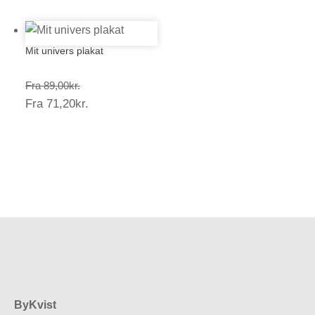
Mit univers plakat
Prisinterval:
Fra
89,00
kr.
Prisinterval:
Fra
71,20
kr.
89,00kr.
71,20kr.
ByKvist