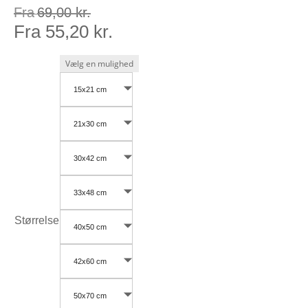
Fra
69,00
kr.
Fra
55,20
kr.
15x21 cm
21x30 cm
30x42 cm
33x48 cm
Størrelse
40x50 cm
42x60 cm
50x70 cm