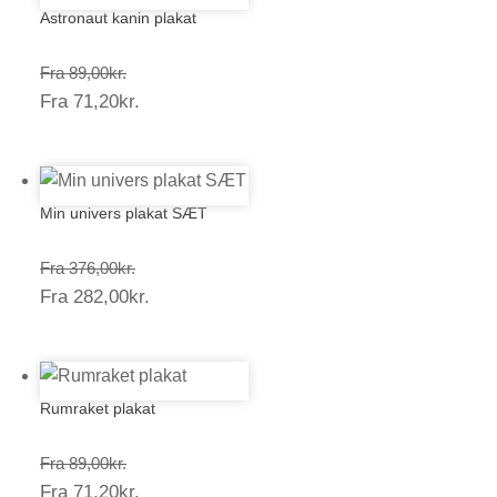
Astronaut kanin plakat
Prisinterval:
Fra
89,00
kr.
Prisinterval:
Fra
71,20
kr.
89,00kr.
71,20kr.
Min univers plakat SÆT
Prisinterval:
Fra
376,00
kr.
Prisinterval:
Fra
282,00
kr.
376,00kr.
282,00kr.
Rumraket plakat
Prisinterval:
Fra
89,00
kr.
Prisinterval:
Fra
71,20
kr.
89,00kr.