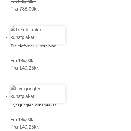
Prisinterval:
Fra
985,00
kr.
Prisinterval:
Fra
788,00
kr.
985,00kr.
788,00kr.
Tre elefanter kunstplakat
Prisinterval:
Fra
199,00
kr.
Prisinterval:
Fra
149,25
kr.
199,00kr.
149,25kr.
Dyr i junglen kunstplakat
Prisinterval:
Fra
199,00
kr.
Prisinterval:
Fra
149,25
kr.
199,00kr.