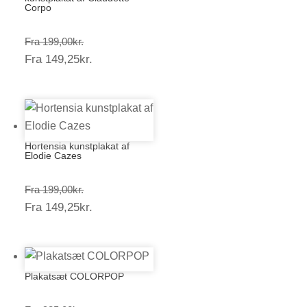
Corpo
Prisinterval:
Fra
199,00
kr.
Prisinterval:
Fra
149,25
kr.
199,00kr.
149,25kr.
Hortensia kunstplakat af
Elodie Cazes
Prisinterval:
Fra
199,00
kr.
Prisinterval:
Fra
149,25
kr.
199,00kr.
149,25kr.
Plakatsæt COLORPOP