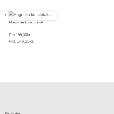
149,25kr.
Magnolia kunstplakat
Prisinterval:
Fra
199,00
kr.
Prisinterval:
Fra
149,25
kr.
199,00kr.
149,25kr.