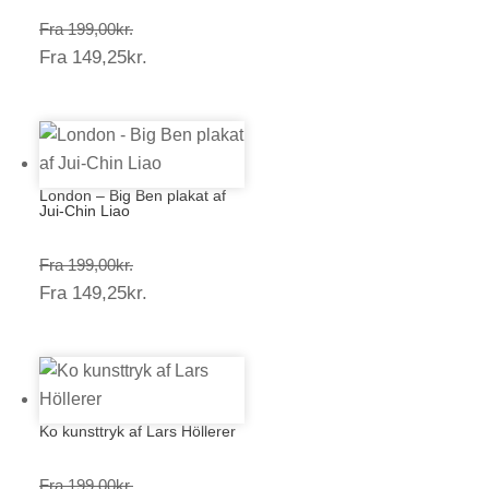
Prisinterval:
Fra
199,00
kr.
Prisinterval:
Fra
149,25
kr.
199,00kr.
149,25kr.
London – Big Ben plakat af
Jui-Chin Liao
Prisinterval:
Fra
199,00
kr.
Prisinterval:
Fra
149,25
kr.
199,00kr.
149,25kr.
Ko kunsttryk af Lars Höllerer
Prisinterval:
Fra
199,00
kr.