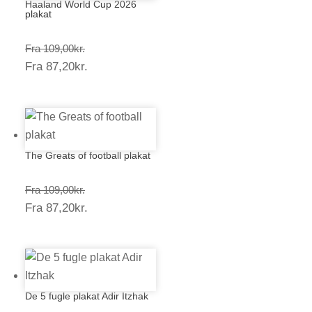
Haaland World Cup 2026
plakat
Prisinterval:
Fra
109,00
kr.
Prisinterval:
Fra
87,20
kr.
109,00kr.
87,20kr.
The Greats of football plakat
Prisinterval:
Fra
109,00
kr.
Prisinterval:
Fra
87,20
kr.
109,00kr.
87,20kr.
De 5 fugle plakat Adir Itzhak