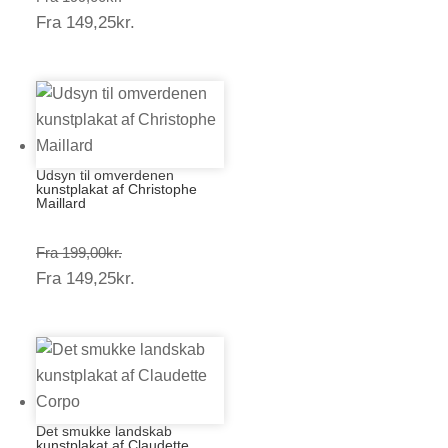
Prisinterval:
Fra
149,25
kr.
199,00kr.
149,25kr.
Udsyn til omverdenen
kunstplakat af Christophe
Maillard
Prisinterval:
Fra
199,00
kr.
Prisinterval:
Fra
149,25
kr.
199,00kr.
149,25kr.
Det smukke landskab
kunstplakat af Claudette