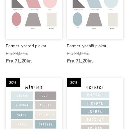
Former lyserød plakat
Former lyseblå plakat
Prisinterval:
Prisinterval:
Fra
89,00
kr.
Fra
89,00
kr.
Prisinterval:
Prisinterval:
Fra
71,20
kr.
89,00kr.
Fra
71,20
kr.
89,00kr.
71,20kr.
71,20kr.
20%
20%