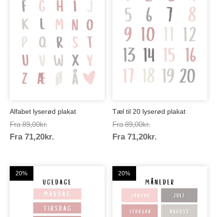
Alfabet lyserød plakat
Tæl til 20 lyserød plakat
Prisinterval:
Prisinterval:
Fra
89,00
kr.
Fra
89,00
kr.
Prisinterval:
Prisinterval:
Fra
71,20
kr.
89,00kr.
Fra
71,20
kr.
89,00kr.
71,20kr.
71,20kr.
20%
20%