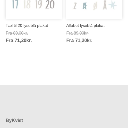
Tæl til 20 lyseblå plakat
Alfabet lyseblå plakat
Prisinterval:
Prisinterval:
Fra
89,00
kr.
Fra
89,00
kr.
Prisinterval:
Prisinterval:
Fra
71,20
kr.
89,00kr.
Fra
71,20
kr.
89,00kr.
71,20kr.
71,20kr.
ByKvist