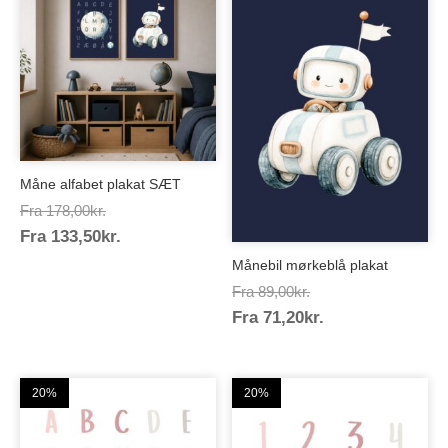
Måne alfabet plakat SÆT
Prisinterval:
Fra
178,00
kr.
Prisinterval:
Fra
133,50
kr.
178,00kr.
133,50kr.
Månebil mørkeblå plakat
Prisinterval:
Fra
89,00
kr.
Prisinterval:
Fra
71,20
kr.
89,00kr.
71,20kr.
20%
20%