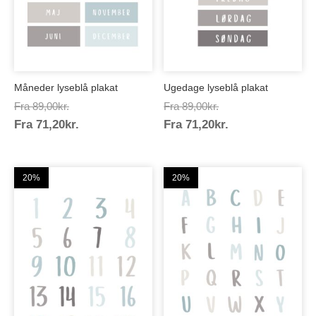
Måneder lyseblå plakat
Ugedage lyseblå plakat
Prisinterval:
Prisinterval:
Fra
89,00
kr.
Fra
89,00
kr.
Prisinterval:
Prisinterval:
Fra
71,20
kr.
89,00kr.
Fra
71,20
kr.
89,00kr.
71,20kr.
71,20kr.
20%
20%