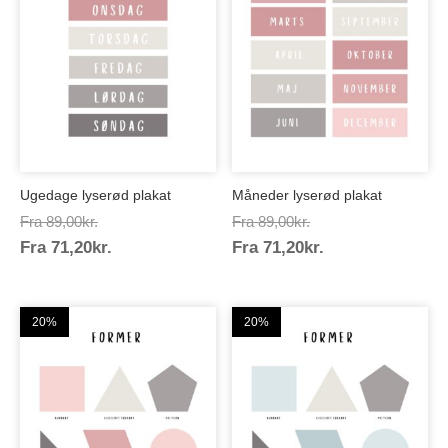
Ugedage lyserød plakat
Måneder lyserød plakat
Prisinterval:
Prisinterval:
Fra
89,00
kr.
Fra
89,00
kr.
Prisinterval:
Prisinterval:
Fra
71,20
kr.
89,00kr.
Fra
71,20
kr.
89,00kr.
71,20kr.
71,20kr.
20%
20%