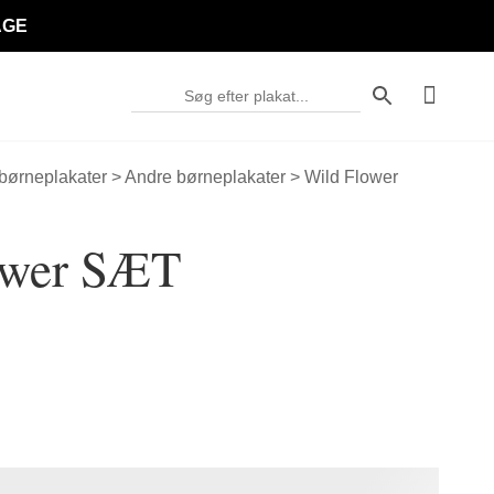
AGE
 børneplakater
>
Andre børneplakater
> Wild Flower
ower SÆT