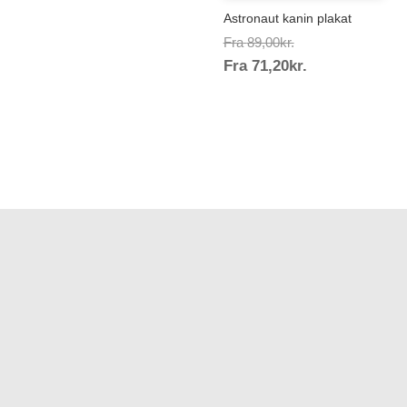
Astronaut kanin plakat
Prisinterval:
Fra
89,00
kr.
Prisinterval:
Fra
71,20
kr.
89,00kr.
71,20kr.