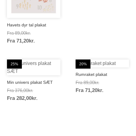
Havets dyr tal plakat
Prisinterval:
Fra
89,00
kr.
Prisinterval:
Fra
71,20
kr.
89,00kr.
71,20kr.
25%
20%
Rumraket plakat
Prisinterval:
Min univers plakat SÆT
Fra
89,00
kr.
Prisinterval:
Prisinterval:
Fra
71,20
kr.
89,00kr.
Fra
376,00
kr.
Prisinterval:
71,20kr.
Fra
282,00
kr.
376,00kr.
282,00kr.