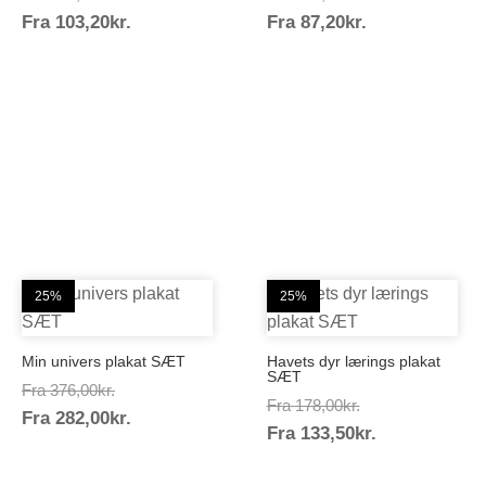
Prisinterval:
Prisinterval:
Fra
103,20
kr.
129,00kr.
Fra
87,20
kr.
109,00kr.
103,20kr.
87,20kr.
25%
25%
Min univers plakat SÆT
Havets dyr lærings plakat
SÆT
Prisinterval:
Fra
376,00
kr.
Prisinterval:
Fra
178,00
kr.
Prisinterval:
Fra
282,00
kr.
376,00kr.
Prisinterval:
Fra
133,50
kr.
178,00kr.
282,00kr.
133,50kr.