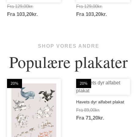
Prisinterval:
Prisinterval:
Fra
129,00
kr.
Fra
129,00
kr.
Prisinterval:
Prisinterval:
Fra
103,20
kr.
129,00kr.
Fra
103,20
kr.
129,00kr.
103,20kr.
103,20kr.
SHOP VORES ANDRE
Populære plakater
20%
20%
Havets dyr alfabet plakat
Prisinterval:
Fra
89,00
kr.
Prisinterval:
Fra
71,20
kr.
89,00kr.
71,20kr.