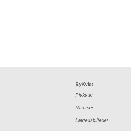
ByKvist
Plakater
Rammer
Lærredsbilleder