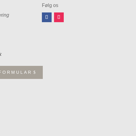
Følg os
ring
k
FORMULAR