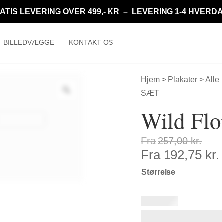
ATIS LEVERING OVER 499,- KR – LEVERING 1-4 HVERD
BILLEDVÆGGE
KONTAKT OS
Hjem
>
Plakater
>
Alle
SÆT
Wild Fl
Fra
257,00
kr.
Fra
192,75
kr.
Størrelse