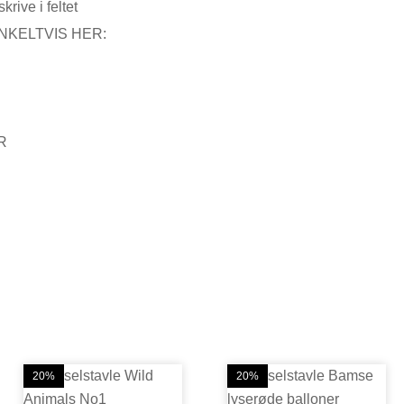
krive i feltet
NKELTVIS HER:
R
20%
20%