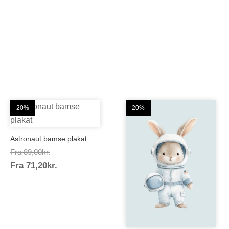
20%
20%
Astronaut bamse plakat
Prisinterval:
Fra
89,00
kr.
Prisinterval:
Fra
71,20
kr.
89,00kr.
71,20kr.