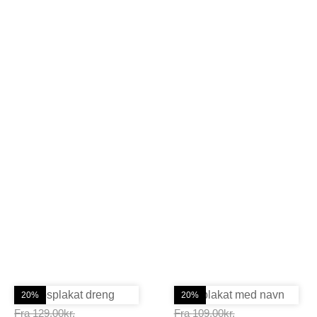
20%
20%
Prisinterval:
Prisinterval:
Fra
129,00
kr.
Fra
109,00
kr.