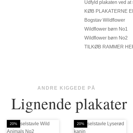
Udfyld plakaten ved at s
KØB PLAKATERNE E
Bogstav Wildflower
Wildflower børn No1
Wildflower børn No2
TILKØB RAMMER HE
ANDRE KIGGEDE PÅ
Lignende plakater
20%
20%