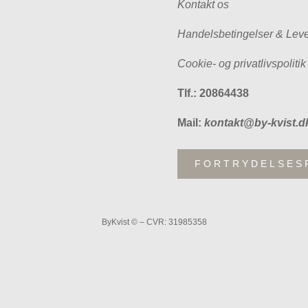
Kontakt os
Handelsbetingelser & Leve
Cookie- og privatlivspolitik
Tlf.: 20864438
Mail:
kontakt@by-kvist.d
FORTRYDELSES
ByKvist © – CVR: 31985358