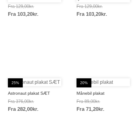
Prisinterval:
Prisinterval:
Fra
129,00
kr.
Fra
129,00
kr.
Prisinterval:
Prisinterval
Fra
103,20
kr.
129,00kr.
Fra
103,20
kr.
129,00kr.
103,20kr.
103,20kr.
25%
20%
Astronaut plakat SÆT
Månebil plakat
Prisinterval:
Prisinterval:
Fra
376,00
kr.
Fra
89,00
kr.
Prisinterval:
Prisinterval:
Fra
282,00
kr.
376,00kr.
Fra
71,20
kr.
89,00kr.
282,00kr.
71,20kr.