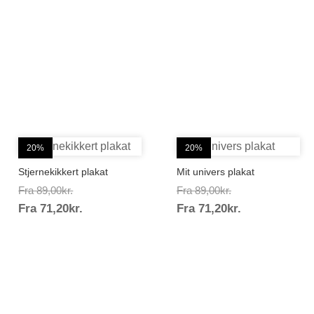
20%
20%
Stjernekikkert plakat
Mit univers plakat
Prisinterval:
Prisinterval:
Fra
89,00
kr.
Fra
89,00
kr.
Prisinterval:
Prisinterval:
Fra
71,20
kr.
89,00kr.
Fra
71,20
kr.
89,00kr.
71,20kr.
71,20kr.