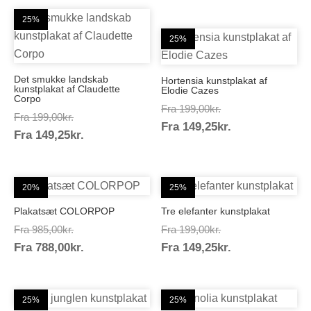
149,25kr.
25%
25%
Det smukke landskab
Hortensia kunstplakat af
kunstplakat af Claudette
Elodie Cazes
Corpo
Prisinterval:
Fra
199,00
kr.
Prisinterval:
Fra
199,00
kr.
Prisinterval:
Fra
149,25
kr.
199,00kr.
Prisinterval:
Fra
149,25
kr.
199,00kr.
149,25kr.
149,25kr.
20%
25%
Plakatsæt COLORPOP
Tre elefanter kunstplakat
Prisinterval:
Prisinterval:
Fra
985,00
kr.
Fra
199,00
kr.
Prisinterval:
Prisinterval:
Fra
788,00
kr.
985,00kr.
Fra
149,25
kr.
199,00kr.
788,00kr.
149,25kr.
25%
25%