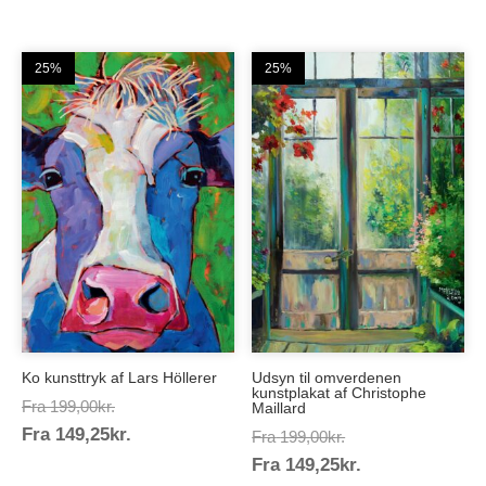
149,25kr.
25%
25%
Ko kunsttryk af Lars Höllerer
Udsyn til omverdenen
kunstplakat af Christophe
Prisinterval:
Fra
199,00
kr.
Maillard
Prisinterval:
Fra
149,25
kr.
199,00kr.
Prisinterval:
Fra
199,00
kr.
149,25kr.
Prisinterval:
Fra
149,25
kr.
199,00kr.