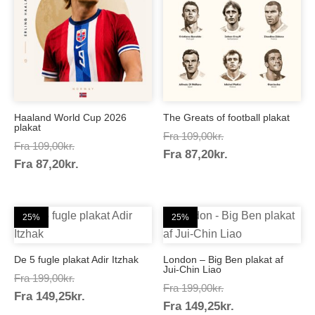
Haaland World Cup 2026
The Greats of football plakat
plakat
Prisinterval:
Fra
109,00
kr.
Prisinterval:
Fra
109,00
kr.
Prisinterval:
Fra
87,20
kr.
109,00kr.
Prisinterval:
Fra
87,20
kr.
109,00kr.
87,20kr.
87,20kr.
25%
25%
De 5 fugle plakat Adir Itzhak
London – Big Ben plakat af
Jui-Chin Liao
Prisinterval:
Fra
199,00
kr.
Prisinterval:
Fra
199,00
kr.
Prisinterval:
Fra
149,25
kr.
199,00kr.
Prisinterval:
Fra
149,25
kr.
199,00kr.
149,25kr.