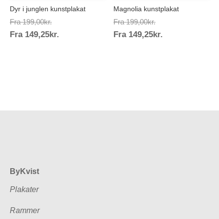
Dyr i junglen kunstplakat
Magnolia kunstplakat
Prisinterval:
Prisinterval:
Fra
199,00
kr.
Fra
199,00
kr.
Prisinterval:
Prisinterval:
Fra
149,25
kr.
199,00kr.
Fra
149,25
kr.
199,00kr.
149,25kr.
149,25kr.
ByKvist
Plakater
Rammer