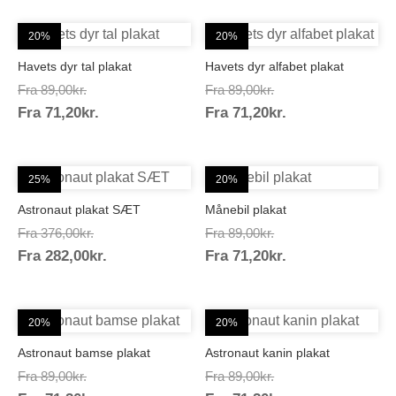
20%
20%
Havets dyr tal plakat
Havets dyr alfabet plakat
Prisinterval:
Prisinterval:
Fra
89,00
kr.
Fra
89,00
kr.
Prisinterval:
Prisinterval:
Fra
71,20
kr.
89,00kr.
Fra
71,20
kr.
89,00kr.
71,20kr.
71,20kr.
25%
20%
Astronaut plakat SÆT
Månebil plakat
Prisinterval:
Prisinterval:
Fra
376,00
kr.
Fra
89,00
kr.
Prisinterval:
Prisinterval:
Fra
282,00
kr.
376,00kr.
Fra
71,20
kr.
89,00kr.
282,00kr.
71,20kr.
20%
20%
Astronaut bamse plakat
Astronaut kanin plakat
Prisinterval:
Prisinterval:
Fra
89,00
kr.
Fra
89,00
kr.