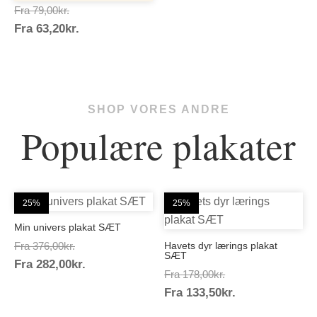
Prisinterval:
Fra
79,00
kr.
Prisinterval:
Fra
63,20
kr.
79,00kr.
63,20kr.
SHOP VORES ANDRE
Populære plakater
25%
25%
Min univers plakat SÆT
Prisinterval:
Fra
376,00
kr.
Havets dyr lærings plakat
SÆT
Prisinterval:
Fra
282,00
kr.
376,00kr.
Prisinterval:
Fra
178,00
kr.
282,00kr.
Prisinterval:
Fra
133,50
kr.
178,00kr.
133,50kr.