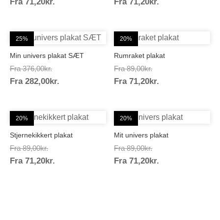
Prisinterval:
Prisinterval:
Fra
71,20
kr.
89,00kr.
Fra
71,20
kr.
89,00kr.
71,20kr.
71,20kr.
25%
20%
Min univers plakat SÆT
Rumraket plakat
Prisinterval:
Prisinterval:
Fra
376,00
kr.
Fra
89,00
kr.
Prisinterval:
Prisinterval:
Fra
282,00
kr.
376,00kr.
Fra
71,20
kr.
89,00kr.
282,00kr.
71,20kr.
20%
20%
Stjernekikkert plakat
Mit univers plakat
Prisinterval:
Prisinterval:
Fra
89,00
kr.
Fra
89,00
kr.
Prisinterval:
Prisinterval:
Fra
71,20
kr.
89,00kr.
Fra
71,20
kr.
89,00kr.
71,20kr.
71,20kr.