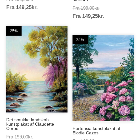
Prisinterval:
Fra
149,25
kr.
199,00kr.
Prisinterval:
Fra
199,00
kr.
149,25kr.
Prisinterval:
Fra
149,25
kr.
199,00kr.
149,25kr.
25%
25%
Det smukke landskab
kunstplakat af Claudette
Corpo
Hortensia kunstplakat af
Elodie Cazes
Prisinterval:
Fra
199,00
kr.