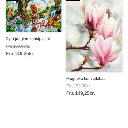
Dyr i junglen kunstplakat
Prisinterval:
Fra
199,00
kr.
Prisinterval:
Fra
149,25
kr.
199,00kr.
149,25kr.
Magnolia kunstplakat
Prisinterval:
Fra
199,00
kr.
Prisinterval:
Fra
149,25
kr.
199,00kr.
149,25kr.