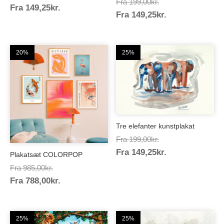
Prisinterval:
Fra
199,00
kr.
Prisinterval:
Fra
149,25
kr.
199,00kr.
Prisinterval:
Fra
149,25
kr.
199,00kr.
149,25kr.
149,25kr.
20%
25%
Tre elefanter kunstplakat
Prisinterval:
Fra
199,00
kr.
Prisinterval:
Fra
149,25
kr.
199,00kr.
Plakatsæt COLORPOP
149,25kr.
Prisinterval:
Fra
985,00
kr.
Prisinterval:
Fra
788,00
kr.
985,00kr.
788,00kr.
25%
25%