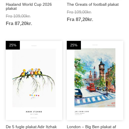
Haaland World Cup 2026
The Greats of football plakat
plakat
Prisinterval:
Fra
109,00
kr.
Prisinterval:
Fra
109,00
kr.
Prisinterval:
Fra
87,20
kr.
109,00kr.
Prisinterval:
Fra
87,20
kr.
109,00kr.
87,20kr.
87,20kr.
25%
25%
De 5 fugle plakat Adir Itzhak
London – Big Ben plakat af