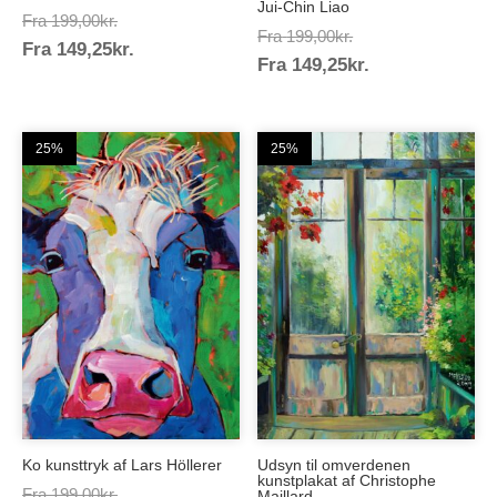
Jui-Chin Liao
Prisinterval:
Fra
199,00
kr.
Prisinterval:
Fra
199,00
kr.
Prisinterval:
Fra
149,25
kr.
199,00kr.
Prisinterval:
Fra
149,25
kr.
199,00kr.
149,25kr.
149,25kr.
25%
25%
Ko kunsttryk af Lars Höllerer
Udsyn til omverdenen
kunstplakat af Christophe
Prisinterval:
Fra
199,00
kr.
Maillard