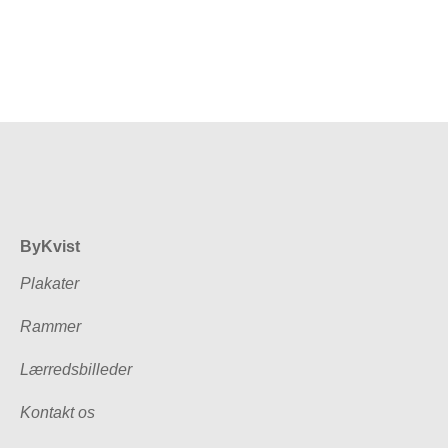
ByKvist
Plakater
Rammer
Lærredsbilleder
Kontakt os