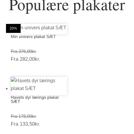
Populære plakater
25%
25%
20%
20%
25%
20%
20%
20%
25%
20%
20%
20%
Min univers plakat SÆT
Prisinterval:
Fra
376,00
kr.
Prisinterval:
Fra
282,00
kr.
376,00kr.
282,00kr.
Havets dyr lærings plakat
SÆT
Prisinterval:
Fra
178,00
kr.
Prisinterval:
Fra
133,50
kr.
178,00kr.
133,50kr.