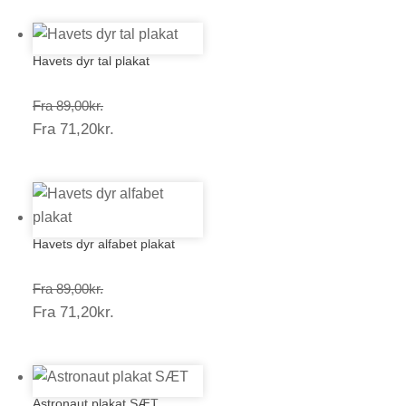
Havets dyr tal plakat
Prisinterval:
Fra
89,00
kr.
Prisinterval:
Fra
71,20
kr.
89,00kr.
71,20kr.
Havets dyr alfabet plakat
Prisinterval:
Fra
89,00
kr.
Prisinterval:
Fra
71,20
kr.
89,00kr.
71,20kr.
Astronaut plakat SÆT