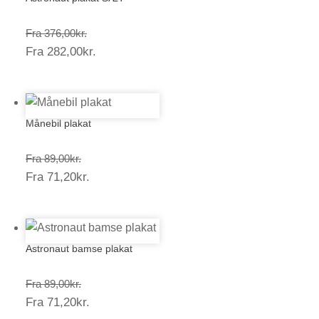
Prisinterval:
Fra
376,00
kr.
Prisinterval:
Fra
282,00
kr.
376,00kr.
282,00kr.
Månebil plakat
Prisinterval:
Fra
89,00
kr.
Prisinterval:
Fra
71,20
kr.
89,00kr.
71,20kr.
Astronaut bamse plakat
Prisinterval:
Fra
89,00
kr.
Prisinterval:
Fra
71,20
kr.
89,00kr.