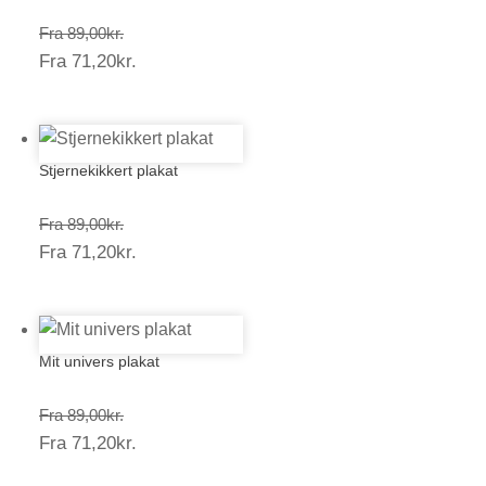
Prisinterval:
Fra
89,00
kr.
Prisinterval:
Fra
71,20
kr.
89,00kr.
71,20kr.
Stjernekikkert plakat
Prisinterval:
Fra
89,00
kr.
Prisinterval:
Fra
71,20
kr.
89,00kr.
71,20kr.
Mit univers plakat
Prisinterval:
Fra
89,00
kr.
Prisinterval:
Fra
71,20
kr.
89,00kr.
71,20kr.