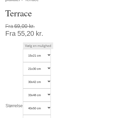
Terrace
Fra
69,00
kr.
Fra
55,20
kr.
15x21 cm
21x30 cm
30x42 cm
33x48 cm
Størrelse
40x50 cm