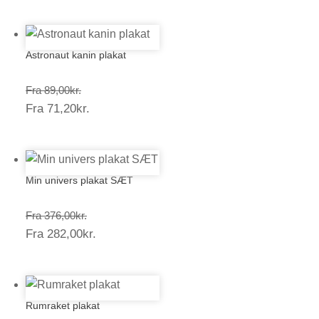
71,20kr.
Astronaut kanin plakat
Prisinterval:
Fra
89,00
kr.
Prisinterval:
Fra
71,20
kr.
89,00kr.
71,20kr.
Min univers plakat SÆT
Prisinterval:
Fra
376,00
kr.
Prisinterval:
Fra
282,00
kr.
376,00kr.
282,00kr.
Rumraket plakat