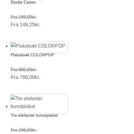
Elodie Cazes
Prisinterval:
Fra
199,00
kr.
Prisinterval:
Fra
149,25
kr.
199,00kr.
149,25kr.
Plakatsæt COLORPOP
Prisinterval:
Fra
985,00
kr.
Prisinterval:
Fra
788,00
kr.
985,00kr.
788,00kr.
Tre elefanter kunstplakat
Prisinterval:
Fra
199,00
kr.