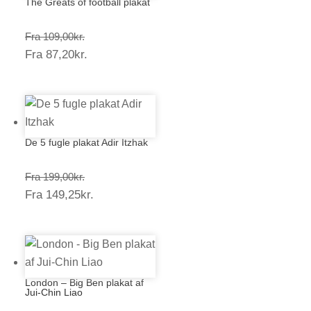
The Greats of football plakat
Prisinterval:
Fra
109,00
kr.
Prisinterval:
Fra
87,20
kr.
109,00kr.
87,20kr.
De 5 fugle plakat Adir Itzhak
Prisinterval:
Fra
199,00
kr.
Prisinterval:
Fra
149,25
kr.
199,00kr.
149,25kr.
London – Big Ben plakat af
Jui-Chin Liao