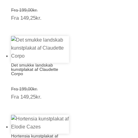
Prisinterval:
Fra
199,00
kr.
Prisinterval:
Fra
149,25
kr.
199,00kr.
149,25kr.
Det smukke landskab
kunstplakat af Claudette
Corpo
Prisinterval:
Fra
199,00
kr.
Prisinterval:
Fra
149,25
kr.
199,00kr.
149,25kr.
Hortensia kunstplakat af