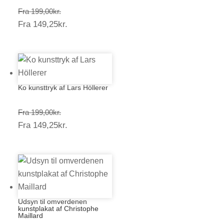
Prisinterval:
Fra
199,00
kr.
Prisinterval:
Fra
149,25
kr.
199,00kr.
149,25kr.
Ko kunsttryk af Lars Höllerer
Prisinterval:
Fra
199,00
kr.
Prisinterval:
Fra
149,25
kr.
199,00kr.
149,25kr.
Udsyn til omverdenen
kunstplakat af Christophe
Maillard