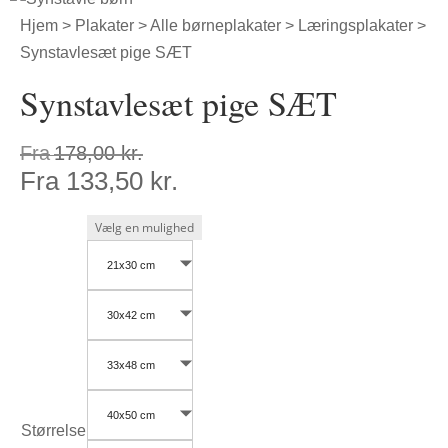
Hjem
>
Plakater
>
Alle børneplakater
>
Læringsplakater
>
Synstavlesæt pige SÆT
Synstavlesæt pige SÆT
Fra
178,00
kr.
Fra
133,50
kr.
21x30 cm
30x42 cm
33x48 cm
40x50 cm
Størrelse