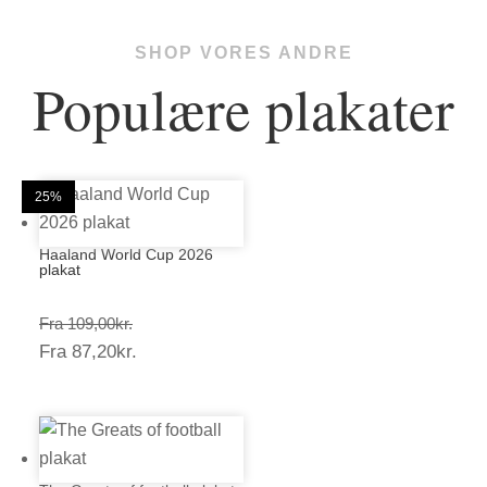
SHOP VORES ANDRE
Populære plakater
20%
20%
25%
25%
25%
25%
25%
25%
20%
25%
25%
25%
Haaland World Cup 2026
plakat
Prisinterval:
Fra
109,00
kr.
Prisinterval:
Fra
87,20
kr.
109,00kr.
87,20kr.