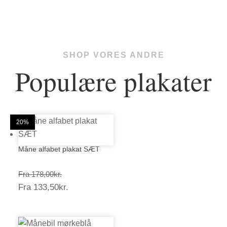
SHOP VORES ANDRE
Populære plakater
25%
20%
20%
20%
20%
20%
20%
20%
20%
20%
20%
20%
Måne alfabet plakat SÆT
Prisinterval:
Fra
178,00
kr.
Prisinterval:
Fra
133,50
kr.
178,00kr.
133,50kr.