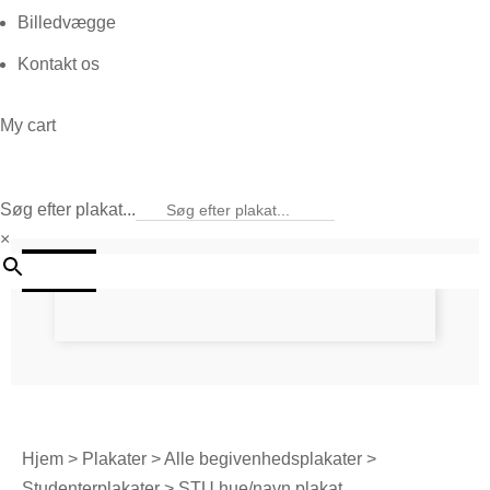
Billedvægge
Kontakt os
My cart
Søg efter plakat...
×
20%
Hjem
>
Plakater
>
Alle begivenhedsplakater
>
Studenterplakater
> STU hue/navn plakat