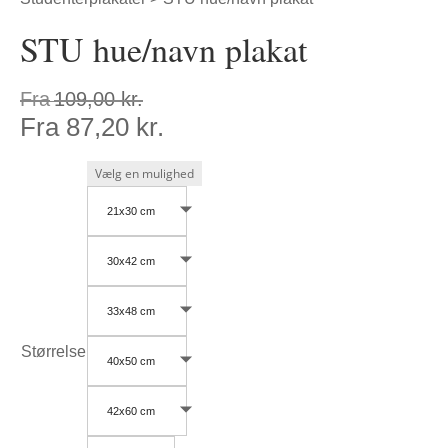
STU hue/navn plakat
Fra
109,00
kr.
Fra
87,20
kr.
21x30 cm
30x42 cm
33x48 cm
Størrelse
40x50 cm
42x60 cm