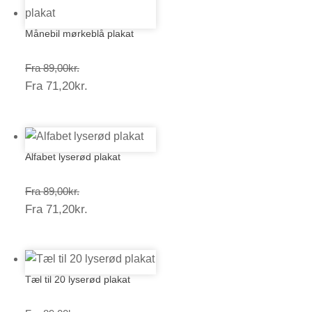
Månebil mørkeblå plakat
Prisinterval:
Fra
89,00
kr.
Prisinterval:
Fra
71,20
kr.
89,00kr.
71,20kr.
Alfabet lyserød plakat
Prisinterval:
Fra
89,00
kr.
Prisinterval:
Fra
71,20
kr.
89,00kr.
71,20kr.
Tæl til 20 lyserød plakat