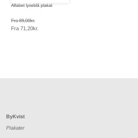
Alfabet lyseblå plakat
Prisinterval:
Fra
89,00
kr.
Prisinterval:
Fra
71,20
kr.
89,00kr.
71,20kr.
ByKvist
Plakater