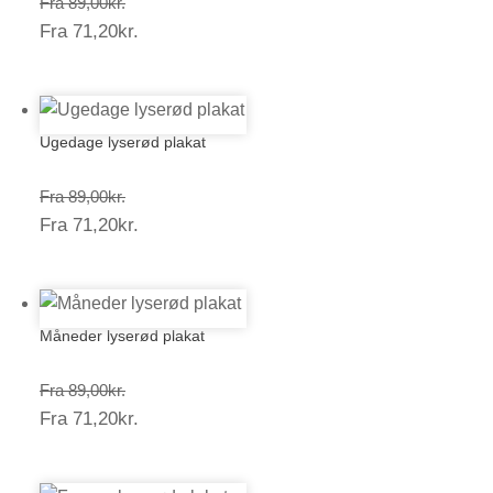
Prisinterval:
Fra
89,00
kr.
Prisinterval:
Fra
71,20
kr.
89,00kr.
71,20kr.
Ugedage lyserød plakat
Prisinterval:
Fra
89,00
kr.
Prisinterval:
Fra
71,20
kr.
89,00kr.
71,20kr.
Måneder lyserød plakat
Prisinterval:
Fra
89,00
kr.
Prisinterval:
Fra
71,20
kr.
89,00kr.
71,20kr.