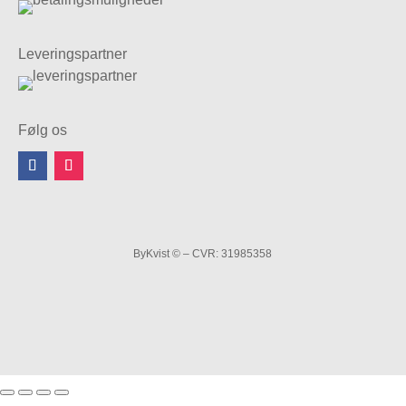
Leveringspartner
Følg os
ByKvist © – CVR: 31985358