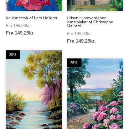
Ko kunsttryk af Lars Höllerer
Udsyn til omverdenen
kunstplakat af Christophe
Prisinterval:
Fra
199,00
kr.
Maillard
Prisinterval:
Fra
149,25
kr.
199,00kr.
Prisinterval:
Fra
199,00
kr.
149,25kr.
Prisinterval:
Fra
149,25
kr.
199,00kr.
149,25kr.
25%
25%