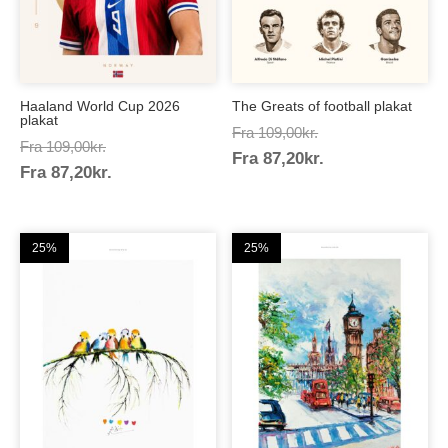
Haaland World Cup 2026
The Greats of football plakat
plakat
Prisinterval:
Fra
109,00
kr.
Prisinterval:
Fra
109,00
kr.
Prisinterval:
Fra
87,20
kr.
109,00kr.
Prisinterval:
Fra
87,20
kr.
109,00kr.
87,20kr.
87,20kr.
25%
25%