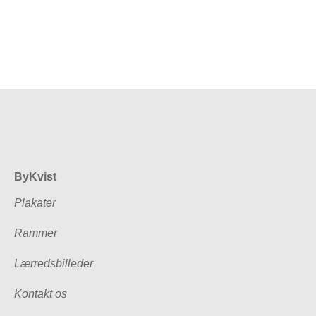
ByKvist
Plakater
Rammer
Lærredsbilleder
Kontakt os