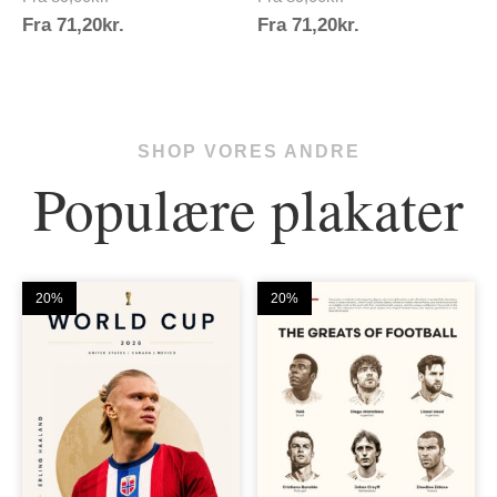
Prisinterval:
Prisinterval:
Fra
71,20
kr.
89,00kr.
Fra
71,20
kr.
89,00kr.
71,20kr.
71,20kr.
SHOP VORES ANDRE
Populære plakater
20%
20%