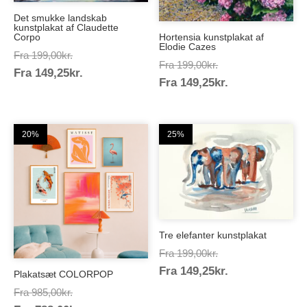
Det smukke landskab
kunstplakat af Claudette
Corpo
Hortensia kunstplakat af
Elodie Cazes
Prisinterval:
Fra
199,00
kr.
Prisinterval:
Fra
199,00
kr.
Prisinterval:
Fra
149,25
kr.
199,00kr.
Prisinterval:
Fra
149,25
kr.
199,00kr.
149,25kr.
149,25kr.
20%
25%
Tre elefanter kunstplakat
Prisinterval:
Fra
199,00
kr.
Prisinterval:
Fra
149,25
kr.
199,00kr.
Plakatsæt COLORPOP
149,25kr.
Prisinterval:
Fra
985,00
kr.