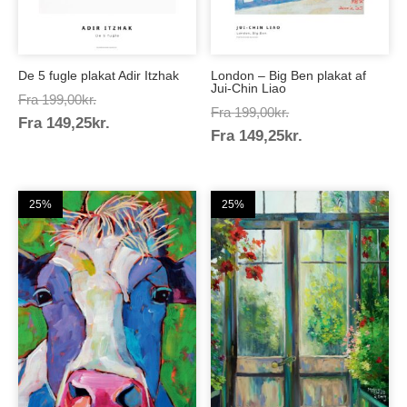
De 5 fugle plakat Adir Itzhak
London – Big Ben plakat af
Jui-Chin Liao
Prisinterval:
Fra
199,00
kr.
Prisinterval:
Fra
199,00
kr.
Prisinterval:
Fra
149,25
kr.
199,00kr.
Prisinterval:
Fra
149,25
kr.
199,00kr.
149,25kr.
149,25kr.
25%
25%