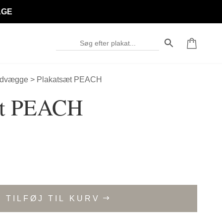
AGE
edvægge
> Plakatsæt PEACH
æt PEACH
TILFØJ TIL KURV