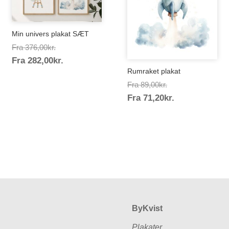
Min univers plakat SÆT
Prisinterval:
Fra
376,00
kr.
Prisinterval:
Fra
282,00
kr.
376,00kr.
Rumraket plakat
282,00kr.
Prisinterval:
Fra
89,00
kr.
Prisinterval:
Fra
71,20
kr.
89,00kr.
71,20kr.
ByKvist
Plakater