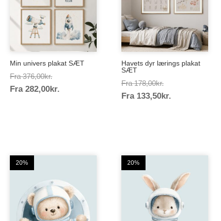
Min univers plakat SÆT
Havets dyr lærings plakat
SÆT
Prisinterval:
Fra
376,00
kr.
Prisinterval:
Fra
178,00
kr.
Prisinterval:
Fra
282,00
kr.
376,00kr.
Prisinterval:
Fra
133,50
kr.
178,00kr.
282,00kr.
133,50kr.
20%
20%