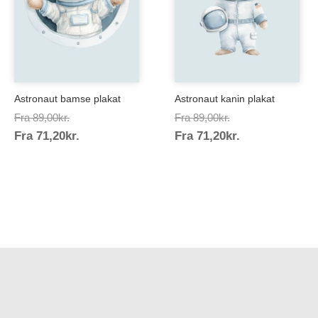
Astronaut bamse plakat
Astronaut kanin plakat
Prisinterval:
Prisinterval:
Fra
89,00
kr.
Fra
89,00
kr.
Prisinterval:
Prisinterval:
Fra
71,20
kr.
89,00kr.
Fra
71,20
kr.
89,00kr.
71,20kr.
71,20kr.