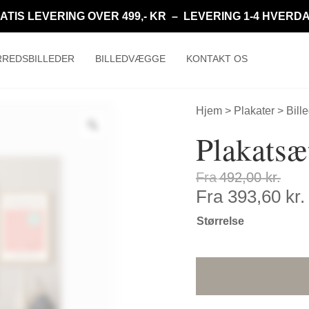
ATIS LEVERING OVER 499,- KR – LEVERING 1-4 HVERD
REDSBILLEDER
BILLEDVÆGGE
KONTAKT OS
Hjem
>
Plakater
>
Bill
Plakats
Fra
492,00
kr.
Fra
393,60
kr.
Størrelse