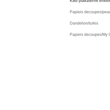
Køb plakaterne enkeltv
Papiers decoupes/pea
Dandelion/turkis
Papiers decoupes/My 