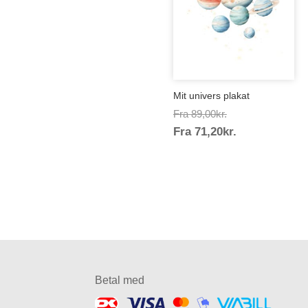
Mit univers plakat
Prisinterval:
Fra
89,00
kr.
Prisinterval:
Fra
71,20
kr.
89,00kr.
71,20kr.
Betal med