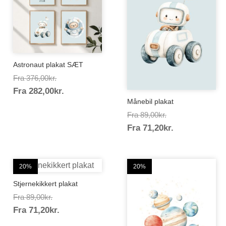
Astronaut plakat SÆT
Prisinterval:
Fra
376,00
kr.
Prisinterval:
Fra
282,00
kr.
376,00kr.
Månebil plakat
282,00kr.
Prisinterval:
Fra
89,00
kr.
Prisinterval:
Fra
71,20
kr.
89,00kr.
71,20kr.
20%
20%
Stjernekikkert plakat
Prisinterval:
Fra
89,00
kr.
Prisinterval:
Fra
71,20
kr.
89,00kr.
71,20kr.