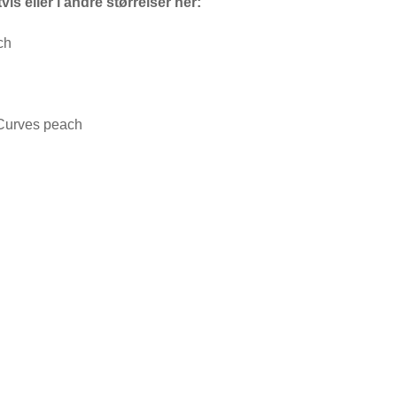
is eller i andre størrelser her:
ch
Curves peach