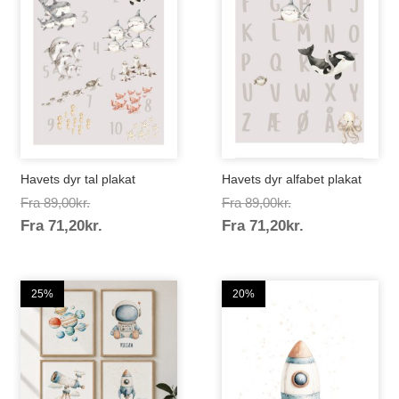
Havets dyr tal plakat
Havets dyr alfabet plakat
Prisinterval:
Prisinterval:
Fra
89,00
kr.
Fra
89,00
kr.
Prisinterval:
Prisinterval:
Fra
71,20
kr.
89,00kr.
Fra
71,20
kr.
89,00kr.
71,20kr.
71,20kr.
25%
20%