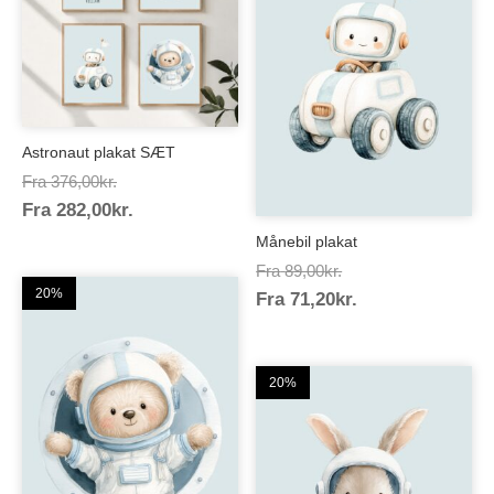
Astronaut plakat SÆT
Prisinterval:
Fra
376,00
kr.
Prisinterval:
Fra
282,00
kr.
376,00kr.
282,00kr.
Månebil plakat
Prisinterval:
Fra
89,00
kr.
20%
Prisinterval:
Fra
71,20
kr.
89,00kr.
71,20kr.
20%