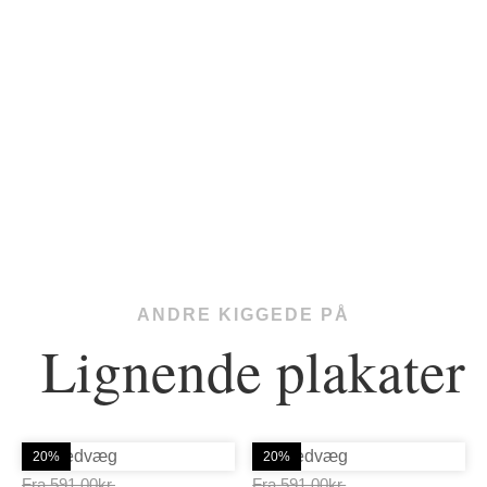
ANDRE KIGGEDE PÅ
Lignende plakater
20%
20%
Prisinterval:
Prisinterval:
Fra
591,00
kr.
Fra
591,00
kr.