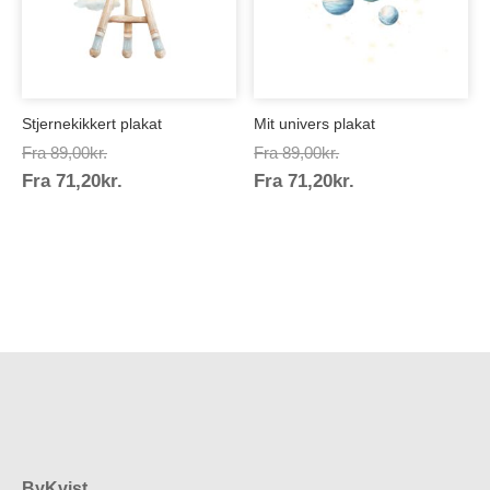
Stjernekikkert plakat
Mit univers plakat
Prisinterval:
Prisinterval:
Fra
89,00
kr.
Fra
89,00
kr.
Prisinterval:
Prisinterval:
Fra
71,20
kr.
89,00kr.
Fra
71,20
kr.
89,00kr.
71,20kr.
71,20kr.
ByKvist