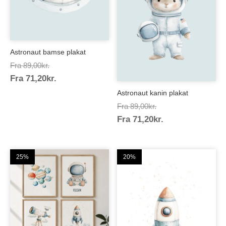
Astronaut bamse plakat
Prisinterval:
Fra
89,00
kr.
Prisinterval:
Fra
71,20
kr.
89,00kr.
71,20kr.
Astronaut kanin plakat
Prisinterval:
Fra
89,00
kr.
Prisinterval:
Fra
71,20
kr.
89,00kr.
71,20kr.
25%
20%