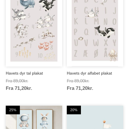
Havets dyr tal plakat
Havets dyr alfabet plakat
Prisinterval:
Prisinterval:
Fra
89,00
kr.
Fra
89,00
kr.
Prisinterval:
Prisinterval:
Fra
71,20
kr.
89,00kr.
Fra
71,20
kr.
89,00kr.
71,20kr.
71,20kr.
25%
20%