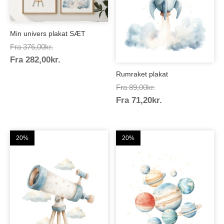
Min univers plakat SÆT
Prisinterval:
Fra
376,00
kr.
Prisinterval:
Fra
282,00
kr.
376,00kr.
282,00kr.
Rumraket plakat
Prisinterval:
Fra
89,00
kr.
Prisinterval:
Fra
71,20
kr.
89,00kr.
71,20kr.
20%
20%