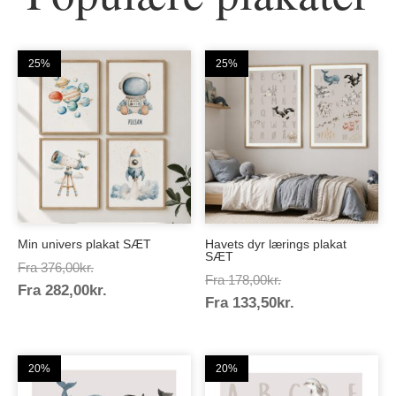
25%
25%
Min univers plakat SÆT
Havets dyr lærings plakat
SÆT
Prisinterval:
Fra
376,00
kr.
Prisinterval:
Fra
178,00
kr.
Prisinterval:
Fra
282,00
kr.
376,00kr.
Prisinterval:
Fra
133,50
kr.
178,00kr.
282,00kr.
133,50kr.
20%
20%