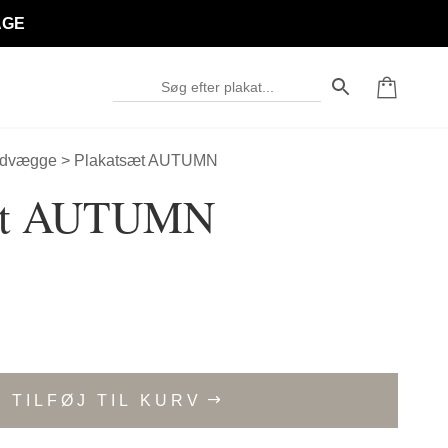
AGE
edvægge
> Plakatsæt AUTUMN
sæt AUTUMN
TILFØJ TIL KURV