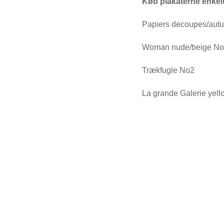
Køb plakaterne enkeltv
Papiers decoupes/aut
Woman nude/beige N
Trækfugle No2
La grande Galerie yell