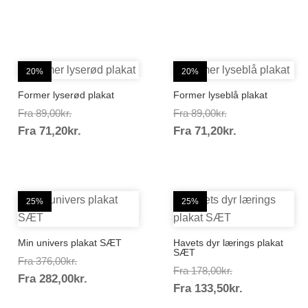
20%
20%
Former lyserød plakat
Former lyseblå plakat
Prisinterval:
Prisinterval:
Fra
89,00
kr.
Fra
89,00
kr.
Prisinterval:
Prisinterval:
Fra
71,20
kr.
89,00kr.
Fra
71,20
kr.
89,00kr.
71,20kr.
71,20kr.
25%
25%
Min univers plakat SÆT
Havets dyr lærings plakat
SÆT
Prisinterval:
Fra
376,00
kr.
Prisinterval:
Fra
178,00
kr.
Prisinterval:
Fra
282,00
kr.
376,00kr.
Prisinterval
Fra
133,50
kr.
178,00kr.
282,00kr.
133,50kr.