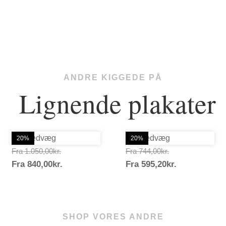
ANDRE KIGGEDE PÅ
Lignende plakater
20%
20%
Prisinterval:
Prisinterval:
Fra
1.050,00
kr.
Fra
744,00
kr.
Prisinterval:
Prisinterval:
Fra
840,00
kr.
1.050,00kr.
Fra
595,20
kr.
744,00kr.
840,00kr.
595,20kr.
SHOP VORES ANDRE