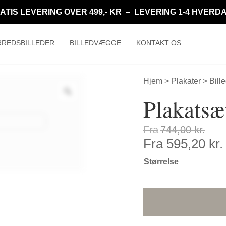
ATIS LEVERING OVER 499,- KR – LEVERING 1-4 HVERD
REDSBILLEDER
BILLEDVÆGGE
KONTAKT OS
Hjem
>
Plakater
>
Bill
Plakat
Fra
744,00
kr.
Fra
595,20
kr.
Størrelse