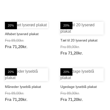
20%
20%
Alfabet lyserød plakat
Prisinterval:
Fra
89,00
kr.
Tæl til 20 lyserød plakat
Prisinterval:
Fra
71,20
kr.
89,00kr.
Prisinterval:
Fra
89,00
kr.
71,20kr.
Prisinterval:
Fra
71,20
kr.
89,00kr.
71,20kr.
20%
20%
Måneder lyseblå plakat
Ugedage lyseblå plakat
Prisinterval:
Prisinterval:
Fra
89,00
kr.
Fra
89,00
kr.
Prisinterval:
Prisinterval:
Fra
71,20
kr.
89,00kr.
Fra
71,20
kr.
89,00kr.
71,20kr.
71,20kr.