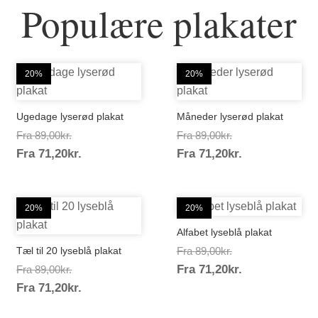
Populære plakater
20%
20%
Ugedage lyserød plakat
Måneder lyserød plakat
Prisinterval:
Prisinterval:
Fra
89,00
kr.
Fra
89,00
kr.
Prisinterval:
Prisinterval:
Fra
71,20
kr.
89,00kr.
Fra
71,20
kr.
89,00kr.
71,20kr.
71,20kr.
20%
20%
Alfabet lyseblå plakat
Prisinterval:
Tæl til 20 lyseblå plakat
Fra
89,00
kr.
Prisinterval:
Prisinterval:
Fra
71,20
kr.
89,00kr.
Fra
89,00
kr.
Prisinterval:
71,20kr.
Fra
71,20
kr.
89,00kr.
71,20kr.