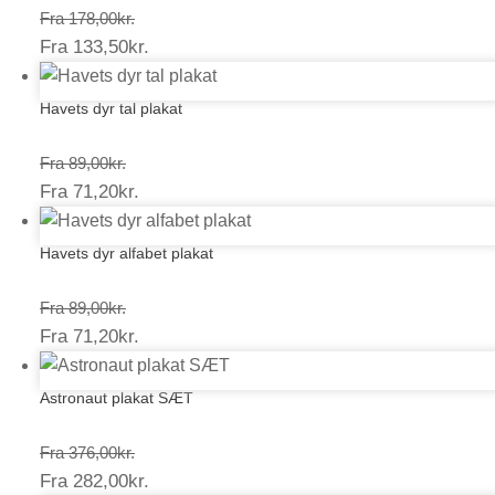
Prisinterval:
Fra
178,00
kr.
Prisinterval:
Fra
133,50
kr.
178,00kr.
133,50kr.
Havets dyr tal plakat
Prisinterval:
Fra
89,00
kr.
Prisinterval:
Fra
71,20
kr.
89,00kr.
71,20kr.
Havets dyr alfabet plakat
Prisinterval:
Fra
89,00
kr.
Prisinterval:
Fra
71,20
kr.
89,00kr.
71,20kr.
Astronaut plakat SÆT
Prisinterval:
Fra
376,00
kr.
Prisinterval:
Fra
282,00
kr.
376,00kr.