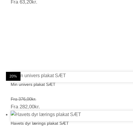
Prisinterval:
Fra
63,20
kr.
79,00kr.
63,20kr.
25%
25%
20%
20%
25%
20%
20%
20%
25%
20%
20%
20%
Min univers plakat SÆT
Prisinterval:
Fra
376,00
kr.
Prisinterval:
Fra
282,00
kr.
376,00kr.
282,00kr.
Havets dyr lærings plakat SÆT