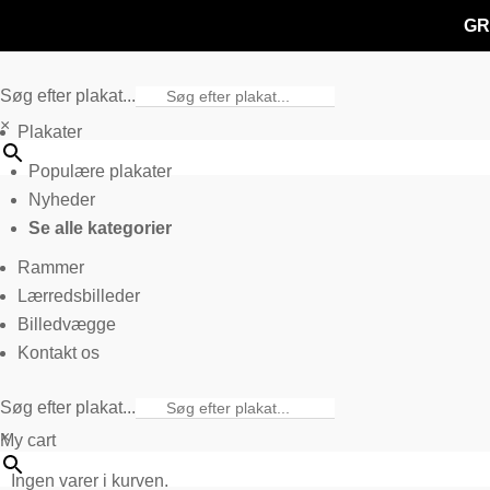
GR
Søg efter plakat...
×
Plakater
Populære plakater
Nyheder
Se alle kategorier
Rammer
Lærredsbilleder
Billedvægge
Kontakt os
Søg efter plakat...
×
My cart
Ingen varer i kurven.