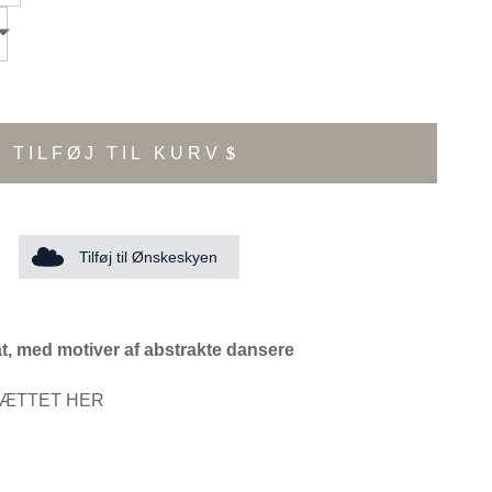
TILFØJ TIL KURV
Tilføj til Ønskeskyen
at, med motiver af abstrakte dansere
SÆTTET HER