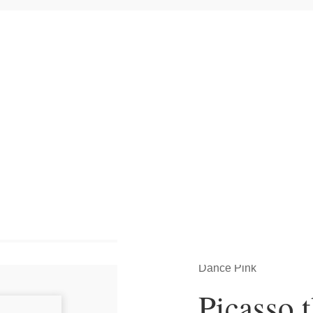
Hjem
>
Plakater
>
Alle
Dance Pink
Picasso 