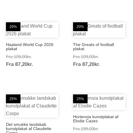
20%
20%
Haaland World Cup 2026
The Greats of football
plakat
plakat
Prisinterval:
Prisinterval:
Fra
109,00
kr.
Fra
109,00
kr.
Prisinterval:
Prisinterval:
Fra
87,20
kr.
109,00kr.
Fra
87,20
kr.
109,00kr.
87,20kr.
87,20kr.
25%
25%
Hortensia kunstplakat af
Elodie Cazes
Det smukke landskab
Prisinterval:
kunstplakat af Claudette
Fra
199,00
kr.
Corpo