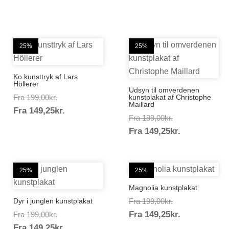
25%
25%
Ko kunsttryk af Lars
Höllerer
Udsyn til omverdenen
Prisinterval:
Fra
199,00
kr.
kunstplakat af Christophe
Maillard
Prisinterval:
Fra
149,25
kr.
199,00kr.
Prisinterval:
Fra
199,00
kr.
149,25kr.
Prisinterval
Fra
149,25
kr.
199,00kr.
149,25kr.
25%
25%
Magnolia kunstplakat
Prisinterval:
Dyr i junglen kunstplakat
Fra
199,00
kr.
Prisinterval
Prisinterval:
Fra
149,25
kr.
199,00kr.
Fra
199,00
kr.
Prisinterval:
149,25kr.
Fra
149,25
kr.
199,00kr.