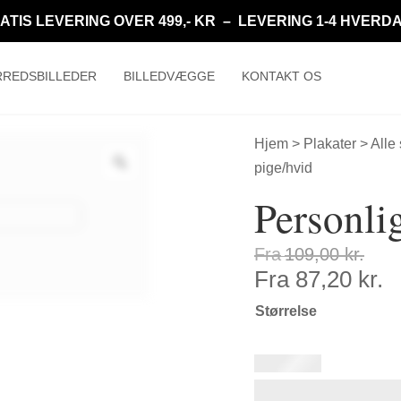
ATIS LEVERING OVER 499,- KR – LEVERING 1-4 HVERD
REDSBILLEDER
BILLEDVÆGGE
KONTAKT OS
Hjem
>
Plakater
>
Alle
pige/hvid
Personlig
Fra
109,00
kr.
Fra
87,20
kr.
Størrelse