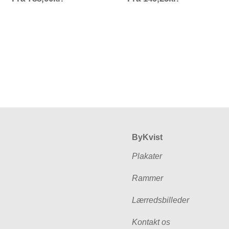
788,00kr.
149,25kr.
ByKvist
Plakater
Rammer
Lærredsbilleder
Kontakt os