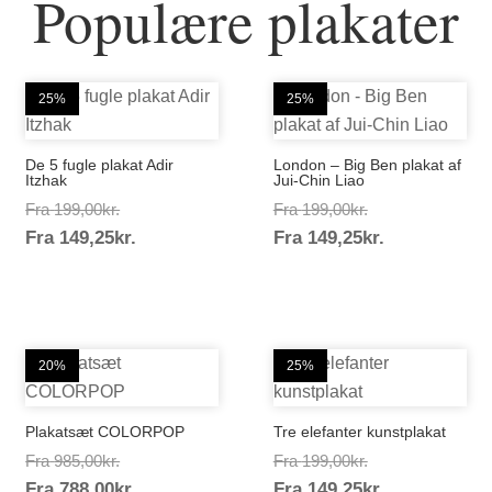
Populære plakater
25%
25%
De 5 fugle plakat Adir
London – Big Ben plakat af
Itzhak
Jui-Chin Liao
Prisinterval:
Prisinterval:
Fra
199,00
kr.
Fra
199,00
kr.
Prisinterval:
Prisinterval:
Fra
149,25
kr.
199,00kr.
Fra
149,25
kr.
199,00kr.
149,25kr.
149,25kr.
20%
25%
Plakatsæt COLORPOP
Tre elefanter kunstplakat
Prisinterval:
Prisinterval:
Fra
985,00
kr.
Fra
199,00
kr.
Prisinterval:
Prisinterval:
Fra
788,00
kr.
985,00kr.
Fra
149,25
kr.
199,00kr.