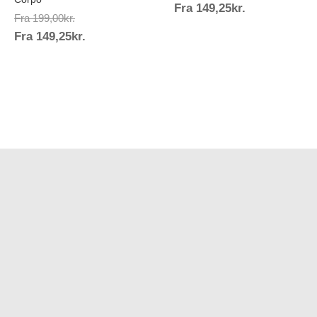
Prisinterval:
Fra
149,25
kr.
199,00kr.
Prisinterval:
Fra
199,00
kr.
149,25kr.
Prisinterval:
Fra
149,25
kr.
199,00kr.
149,25kr.