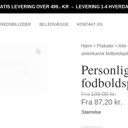
ATIS LEVERING OVER 499,- KR – LEVERING 1-4 HVERD
REDSBILLEDER
BILLEDVÆGGE
KONTAKT OS
Hjem
>
Plakater
>
Alle
amerikansk fodboldspil
Personli
fodboldsp
Fra
109,00
kr.
Fra
87,20
kr.
Størrelse