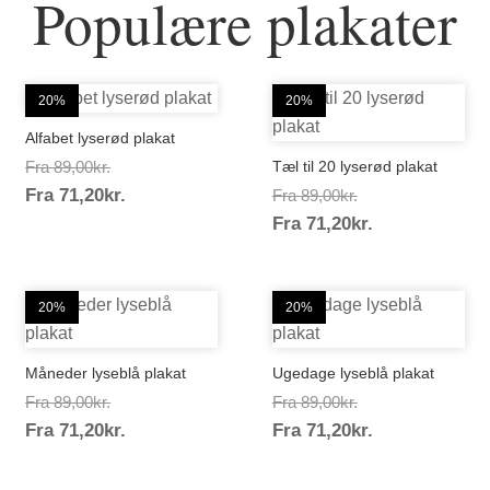
Populære plakater
20%
20%
Alfabet lyserød plakat
Prisinterval:
Fra
89,00
kr.
Tæl til 20 lyserød plakat
Prisinterval:
Fra
71,20
kr.
89,00kr.
Prisinterval:
Fra
89,00
kr.
71,20kr.
Prisinterval:
Fra
71,20
kr.
89,00kr.
71,20kr.
20%
20%
Måneder lyseblå plakat
Ugedage lyseblå plakat
Prisinterval:
Prisinterval:
Fra
89,00
kr.
Fra
89,00
kr.
Prisinterval:
Prisinterval:
Fra
71,20
kr.
89,00kr.
Fra
71,20
kr.
89,00kr.
71,20kr.
71,20kr.