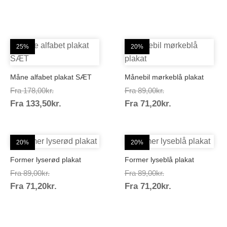
25%
20%
Måne alfabet plakat SÆT
Månebil mørkeblå plakat
Prisinterval:
Prisinterval:
Fra
178,00
kr.
Fra
89,00
kr.
Prisinterval:
Prisinterval:
Fra
133,50
kr.
178,00kr.
Fra
71,20
kr.
89,00kr.
133,50kr.
71,20kr.
20%
20%
Former lyserød plakat
Former lyseblå plakat
Prisinterval:
Prisinterval:
Fra
89,00
kr.
Fra
89,00
kr.
Prisinterval:
Prisinterval:
Fra
71,20
kr.
89,00kr.
Fra
71,20
kr.
89,00kr.
71,20kr.
71,20kr.