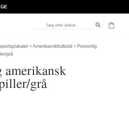
AGE
 sportsplakater
>
Amerikanskfodbold
> Personlig
ler/grå
g amerikansk
iller/grå