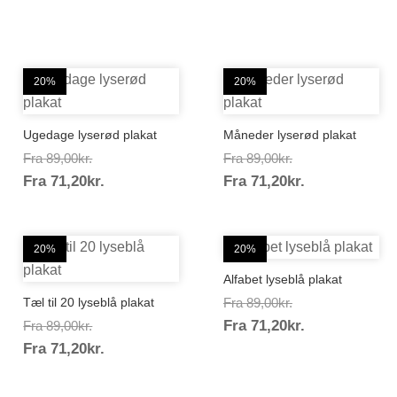
20%
20%
Ugedage lyserød plakat
Måneder lyserød plakat
Prisinterval:
Prisinterval:
Fra
89,00
kr.
Fra
89,00
kr.
Prisinterval:
Prisinterval:
Fra
71,20
kr.
89,00kr.
Fra
71,20
kr.
89,00kr.
71,20kr.
71,20kr.
20%
20%
Alfabet lyseblå plakat
Prisinterval:
Tæl til 20 lyseblå plakat
Fra
89,00
kr.
Prisinterval:
Prisinterval:
Fra
71,20
kr.
89,00kr.
Fra
89,00
kr.
Prisinterval:
71,20kr.
Fra
71,20
kr.
89,00kr.
71,20kr.