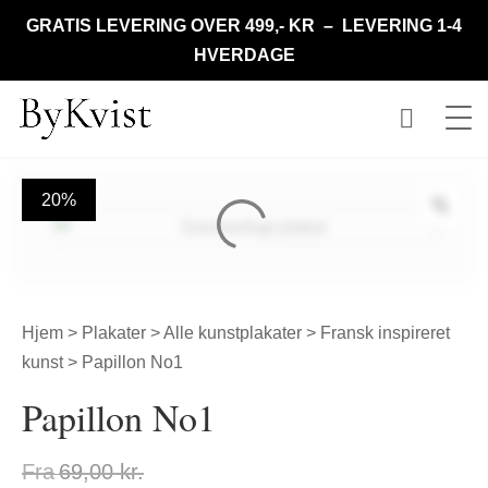
GRATIS LEVERING OVER 499,- KR – LEVERING 1-4
HVERDAGE
20%
Hjem
>
Plakater
>
Alle kunstplakater
>
Fransk inspireret
kunst
> Papillon No1
Papillon No1
Fra
69,00
kr.