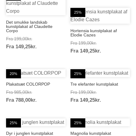
25%
Det smukke landskab
kunstplakat af Claudette
Corpo
Hortensia kunstplakat af
Elodie Cazes
Prisinterval:
Fra
199,00
kr.
Prisinterval:
Fra
199,00
kr.
Prisinterval:
Fra
149,25
kr.
199,00kr.
Prisinterval:
Fra
149,25
kr.
199,00kr.
149,25kr.
149,25kr.
20%
25%
Plakatsæt COLORPOP
Tre elefanter kunstplakat
Prisinterval:
Prisinterval:
Fra
985,00
kr.
Fra
199,00
kr.
Prisinterval:
Prisinterval:
Fra
788,00
kr.
985,00kr.
Fra
149,25
kr.
199,00kr.
788,00kr.
149,25kr.
25%
25%
Dyr i junglen kunstplakat
Magnolia kunstplakat