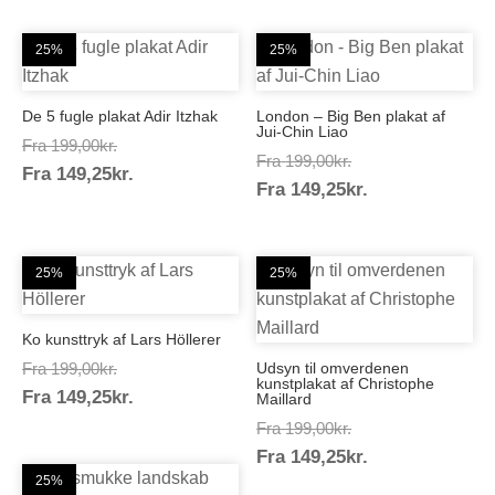
25%
25%
De 5 fugle plakat Adir Itzhak
London – Big Ben plakat af
Jui-Chin Liao
Prisinterval:
Fra
199,00
kr.
Prisinterval:
Fra
199,00
kr.
Prisinterval:
Fra
149,25
kr.
199,00kr.
Prisinterval:
Fra
149,25
kr.
199,00kr.
149,25kr.
149,25kr.
25%
25%
Ko kunsttryk af Lars Höllerer
Prisinterval:
Fra
199,00
kr.
Udsyn til omverdenen
kunstplakat af Christophe
Prisinterval:
Fra
149,25
kr.
199,00kr.
Maillard
149,25kr.
Prisinterval:
Fra
199,00
kr.
Prisinterval:
Fra
149,25
kr.
199,00kr.
25%
149,25kr.