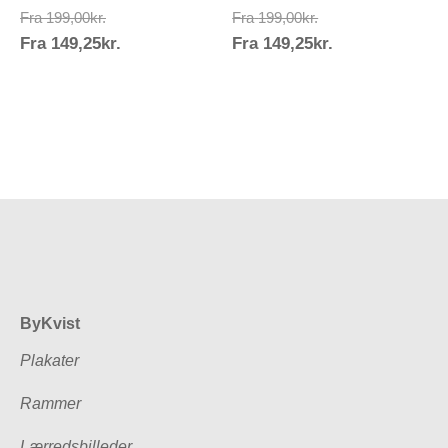
Prisinterval:
Prisinterval:
Fra
199,00
kr.
Fra
199,00
kr.
Prisinterval:
Prisinterval:
Fra
149,25
kr.
199,00kr.
Fra
149,25
kr.
199,00kr.
149,25kr.
149,25kr.
ByKvist
Plakater
Rammer
Lærredsbilleder