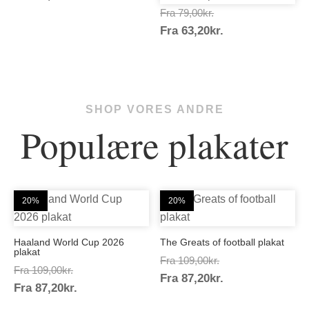
63,20kr.
Prisinterval:
Fra
79,00
kr.
Prisinterval:
Fra
63,20
kr.
79,00kr.
63,20kr.
SHOP VORES ANDRE
Populære plakater
20%
20%
Haaland World Cup 2026
The Greats of football plakat
plakat
Prisinterval:
Fra
109,00
kr.
Prisinterval:
Fra
109,00
kr.
Prisinterval:
Fra
87,20
kr.
109,00kr.
Prisinterval:
Fra
87,20
kr.
109,00kr.
87,20kr.
87,20kr.