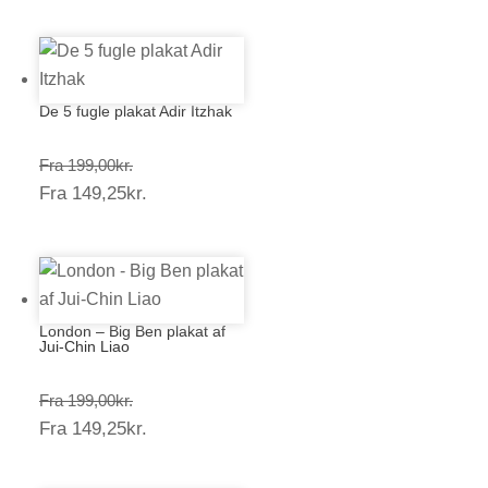
87,20kr.
De 5 fugle plakat Adir Itzhak
Prisinterval:
Fra
199,00
kr.
Prisinterval:
Fra
149,25
kr.
199,00kr.
149,25kr.
London – Big Ben plakat af
Jui-Chin Liao
Prisinterval:
Fra
199,00
kr.
Prisinterval:
Fra
149,25
kr.
199,00kr.
149,25kr.