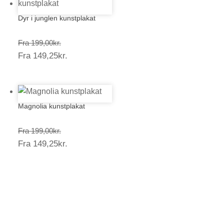
Dyr i junglen kunstplakat
Prisinterval:
Fra
199,00
kr.
Prisinterval:
Fra
149,25
kr.
199,00kr.
149,25kr.
Magnolia kunstplakat
Prisinterval:
Fra
199,00
kr.
Prisinterval:
Fra
149,25
kr.
199,00kr.
149,25kr.