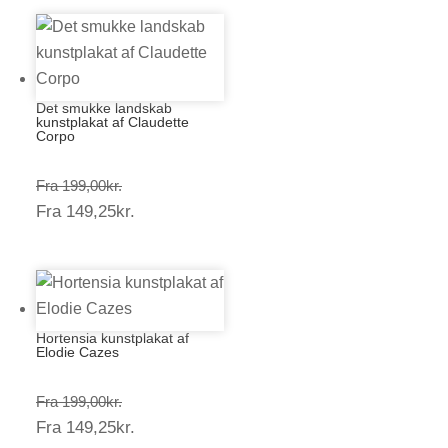
Det smukke landskab
kunstplakat af Claudette
Corpo
Prisinterval:
Fra
199,00
kr.
Prisinterval:
Fra
149,25
kr.
199,00kr.
149,25kr.
Hortensia kunstplakat af
Elodie Cazes
Prisinterval:
Fra
199,00
kr.
Prisinterval:
Fra
149,25
kr.
199,00kr.