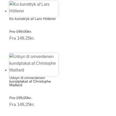
Ko kunsttryk af Lars Höllerer
Prisinterval:
Fra
199,00
kr.
Prisinterval:
Fra
149,25
kr.
199,00kr.
149,25kr.
Udsyn til omverdenen
kunstplakat af Christophe
Maillard
Prisinterval:
Fra
199,00
kr.
Prisinterval:
Fra
149,25
kr.
199,00kr.
149,25kr.