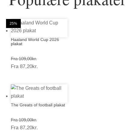
20%
20%
25%
25%
25%
25%
25%
25%
20%
25%
25%
25%
Haaland World Cup 2026
plakat
Prisinterval:
Fra
109,00
kr.
Prisinterval:
Fra
87,20
kr.
109,00kr.
87,20kr.
The Greats of football plakat
Prisinterval:
Fra
109,00
kr.
Prisinterval:
Fra
87,20
kr.
109,00kr.