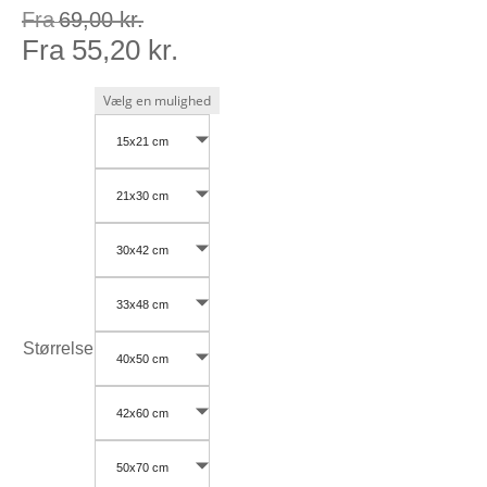
Fra
69,00
kr.
Fra
55,20
kr.
15x21 cm
21x30 cm
30x42 cm
33x48 cm
Størrelse
40x50 cm
42x60 cm
50x70 cm