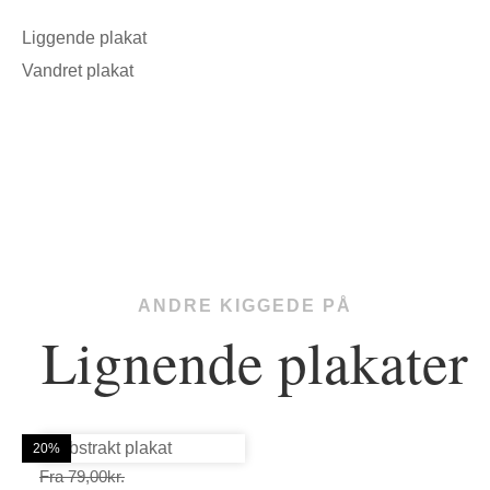
Liggende plakat
Vandret plakat
ANDRE KIGGEDE PÅ
Lignende plakater
20%
20%
20%
20%
20%
20%
Prisinterval:
Fra
79,00
kr.