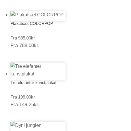
149,25kr.
Plakatsæt COLORPOP
Prisinterval:
Fra
985,00
kr.
Prisinterval:
Fra
788,00
kr.
985,00kr.
788,00kr.
Tre elefanter kunstplakat
Prisinterval:
Fra
199,00
kr.
Prisinterval:
Fra
149,25
kr.
199,00kr.
149,25kr.