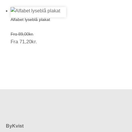
Alfabet lyseblå plakat
Prisinterval:
Fra
89,00
kr.
Prisinterval:
Fra
71,20
kr.
89,00kr.
71,20kr.
ByKvist