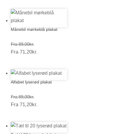
Månebil mørkeblå plakat
Prisinterval:
Fra
89,00
kr.
Prisinterval:
Fra
71,20
kr.
89,00kr.
71,20kr.
Alfabet lyserød plakat
Prisinterval:
Fra
89,00
kr.
Prisinterval:
Fra
71,20
kr.
89,00kr.
71,20kr.