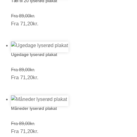
Tæl til 20 lyserød plakat
Prisinterval:
Fra
89,00
kr.
Prisinterval:
Fra
71,20
kr.
89,00kr.
71,20kr.
Ugedage lyserød plakat
Prisinterval:
Fra
89,00
kr.
Prisinterval:
Fra
71,20
kr.
89,00kr.
71,20kr.
Måneder lyserød plakat
Prisinterval:
Fra
89,00
kr.
Prisinterval:
Fra
71,20
kr.
89,00kr.