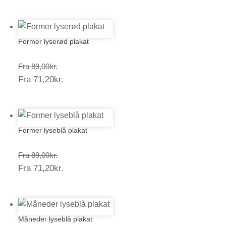
71,20kr.
Former lyserød plakat
Prisinterval:
Fra
89,00
kr.
Prisinterval:
Fra
71,20
kr.
89,00kr.
71,20kr.
Former lyseblå plakat
Prisinterval:
Fra
89,00
kr.
Prisinterval:
Fra
71,20
kr.
89,00kr.
71,20kr.
Måneder lyseblå plakat