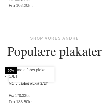
Prisinterval:
Fra
103,20
kr.
129,00kr.
103,20kr.
SHOP VORES ANDRE
Populære plakater
25%
20%
20%
20%
20%
20%
20%
20%
20%
20%
20%
20%
Måne alfabet plakat SÆT
Prisinterval:
Fra
178,00
kr.
Prisinterval:
Fra
133,50
kr.
178,00kr.
133,50kr.