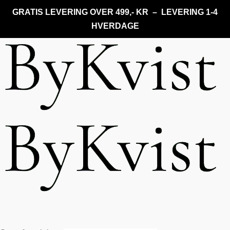
GRATIS LEVERING OVER 499,- KR – LEVERING 1-4
HVERDAGE