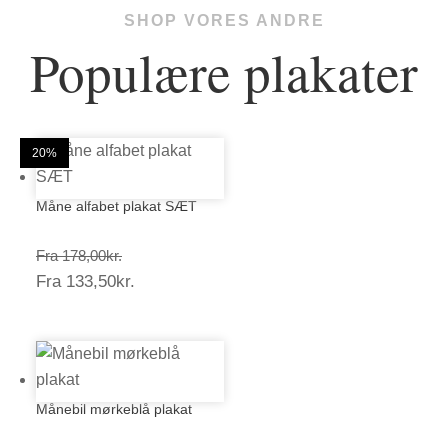
SHOP VORES ANDRE
Populære plakater
25%
20%
20%
20%
20%
20%
20%
20%
20%
20%
20%
20%
Måne alfabet plakat SÆT
Prisinterval:
Fra
178,00
kr.
Prisinterval:
Fra
133,50
kr.
178,00kr.
133,50kr.
Månebil mørkeblå plakat