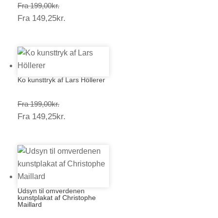
Prisinterval:
Fra
199,00
kr.
Prisinterval:
Fra
149,25
kr.
199,00kr.
149,25kr.
Ko kunsttryk af Lars Höllerer
Prisinterval:
Fra
199,00
kr.
Prisinterval:
Fra
149,25
kr.
199,00kr.
149,25kr.
Udsyn til omverdenen
kunstplakat af Christophe
Maillard