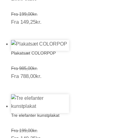
Prisinterval:
Fra
199,00
kr.
Prisinterval:
Fra
149,25
kr.
199,00kr.
149,25kr.
Plakatsæt COLORPOP
Prisinterval:
Fra
985,00
kr.
Prisinterval:
Fra
788,00
kr.
985,00kr.
788,00kr.
Tre elefanter kunstplakat
Prisinterval:
Fra
199,00
kr.