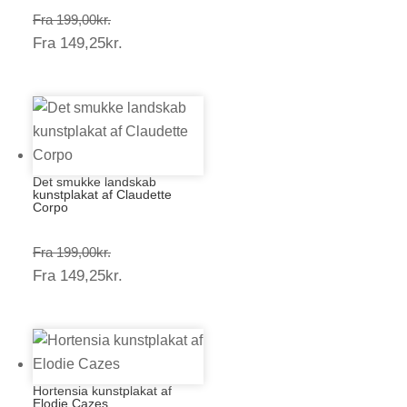
Prisinterval:
Fra
199,00
kr.
Prisinterval:
Fra
149,25
kr.
199,00kr.
149,25kr.
Det smukke landskab
kunstplakat af Claudette
Corpo
Prisinterval:
Fra
199,00
kr.
Prisinterval:
Fra
149,25
kr.
199,00kr.
149,25kr.
Hortensia kunstplakat af
Elodie Cazes