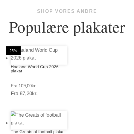
SHOP VORES ANDRE
Populære plakater
20%
20%
25%
25%
25%
25%
25%
25%
20%
25%
25%
25%
Haaland World Cup 2026
plakat
Prisinterval:
Fra
109,00
kr.
Prisinterval:
Fra
87,20
kr.
109,00kr.
87,20kr.
The Greats of football plakat