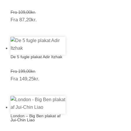
Prisinterval:
Fra
109,00
kr.
Prisinterval:
Fra
87,20
kr.
109,00kr.
87,20kr.
De 5 fugle plakat Adir Itzhak
Prisinterval:
Fra
199,00
kr.
Prisinterval:
Fra
149,25
kr.
199,00kr.
149,25kr.
London – Big Ben plakat af
Jui-Chin Liao