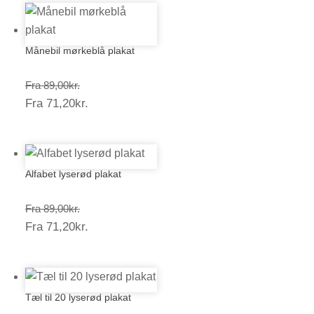
Månebil mørkeblå plakat
Prisinterval:
Fra
89,00
kr.
Prisinterval:
Fra
71,20
kr.
89,00kr.
71,20kr.
Alfabet lyserød plakat
Prisinterval:
Fra
89,00
kr.
Prisinterval:
Fra
71,20
kr.
89,00kr.
71,20kr.
Tæl til 20 lyserød plakat