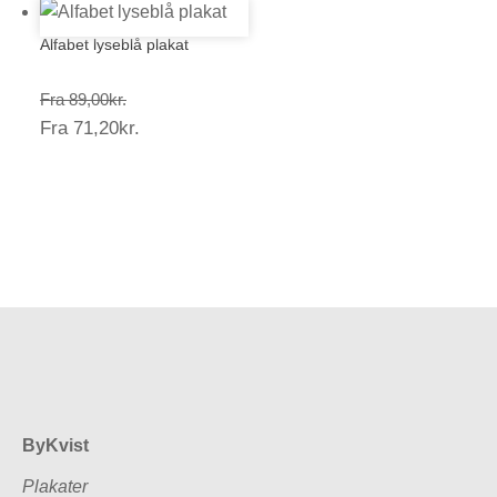
Alfabet lyseblå plakat
Prisinterval:
Fra
89,00
kr.
Prisinterval:
Fra
71,20
kr.
89,00kr.
71,20kr.
ByKvist
Plakater