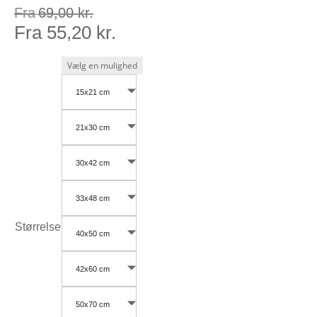
Fra
69,00
kr.
Fra
55,20
kr.
15x21 cm
21x30 cm
30x42 cm
33x48 cm
Størrelse
40x50 cm
42x60 cm
50x70 cm