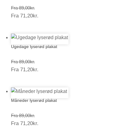
Prisinterval:
Fra
89,00
kr.
Prisinterval:
Fra
71,20
kr.
89,00kr.
71,20kr.
Ugedage lyserød plakat
Prisinterval:
Fra
89,00
kr.
Prisinterval:
Fra
71,20
kr.
89,00kr.
71,20kr.
Måneder lyserød plakat
Prisinterval:
Fra
89,00
kr.
Prisinterval:
Fra
71,20
kr.
89,00kr.
71,20kr.