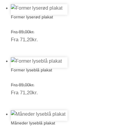
Former lyserød plakat
Prisinterval:
Fra
89,00
kr.
Prisinterval:
Fra
71,20
kr.
89,00kr.
71,20kr.
Former lyseblå plakat
Prisinterval:
Fra
89,00
kr.
Prisinterval:
Fra
71,20
kr.
89,00kr.
71,20kr.
Måneder lyseblå plakat