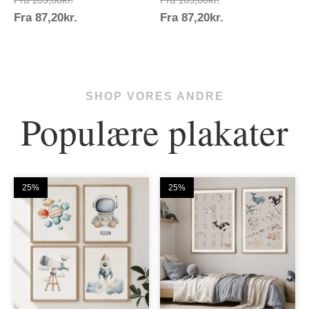
Prisinterval:
Prisinterval:
Fra
87,20
kr.
109,00kr.
Fra
87,20
kr.
109,00kr.
87,20kr.
87,20kr.
SHOP VORES ANDRE
Populære plakater
25%
25%