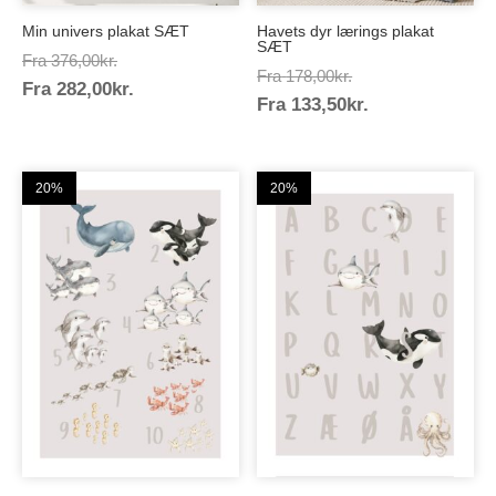
Min univers plakat SÆT
Havets dyr lærings plakat
SÆT
Prisinterval:
Fra
376,00
kr.
Prisinterval:
Fra
178,00
kr.
Prisinterval:
Fra
282,00
kr.
376,00kr.
Prisinterval:
Fra
133,50
kr.
178,00kr.
282,00kr.
133,50kr.
20%
20%