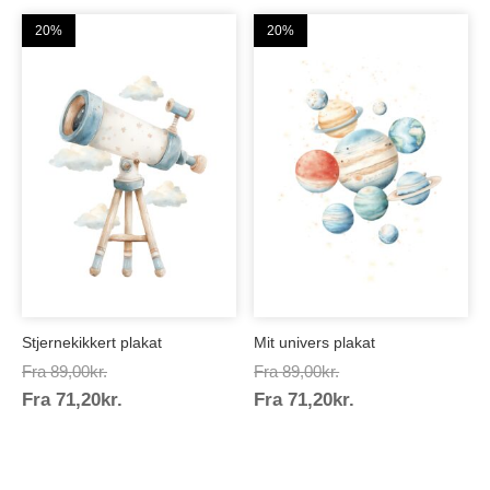
20%
20%
Stjernekikkert plakat
Mit univers plakat
Prisinterval:
Prisinterval:
Fra
89,00
kr.
Fra
89,00
kr.
Prisinterval:
Prisinterval:
Fra
71,20
kr.
89,00kr.
Fra
71,20
kr.
89,00kr.
71,20kr.
71,20kr.