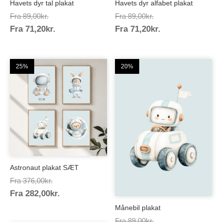
Havets dyr tal plakat
Havets dyr alfabet plakat
Prisinterval:
Prisinterval:
Fra
89,00
kr.
Fra
89,00
kr.
Prisinterval:
Prisinterval:
Fra
71,20
kr.
89,00kr.
Fra
71,20
kr.
89,00kr.
71,20kr.
71,20kr.
25%
20%
Astronaut plakat SÆT
Prisinterval:
Fra
376,00
kr.
Prisinterval:
Fra
282,00
kr.
376,00kr.
282,00kr.
Månebil plakat
Prisinterval:
Fra
89,00
kr.