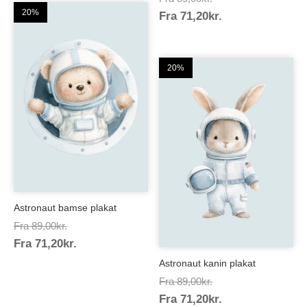
20%
Prisinterval:
Fra
71,20
kr.
89,00kr.
71,20kr.
20%
Astronaut bamse plakat
Prisinterval:
Fra
89,00
kr.
Prisinterval:
Fra
71,20
kr.
89,00kr.
71,20kr.
Astronaut kanin plakat
Prisinterval:
Fra
89,00
kr.
Prisinterval:
Fra
71,20
kr.
89,00kr.