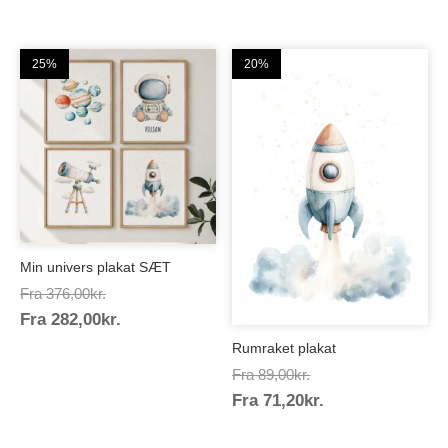
71,20kr.
25%
20%
Min univers plakat SÆT
Prisinterval:
Fra
376,00
kr.
Prisinterval:
Fra
282,00
kr.
376,00kr.
282,00kr.
Rumraket plakat
Prisinterval:
Fra
89,00
kr.
Prisinterval:
Fra
71,20
kr.
89,00kr.
71,20kr.