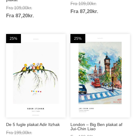
Prisinterval:
Fra
109,00
kr.
Prisinterval:
Fra
109,00
kr.
Prisinterval:
Fra
87,20
kr.
109,00kr.
Prisinterval:
Fra
87,20
kr.
109,00kr.
87,20kr.
87,20kr.
25%
25%
De 5 fugle plakat Adir Itzhak
London – Big Ben plakat af
Jui-Chin Liao
Prisinterval:
Fra
199,00
kr.