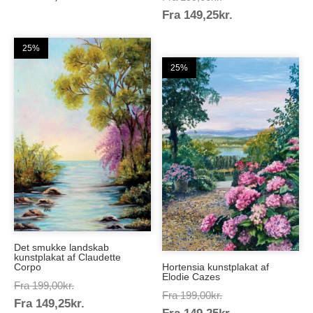
149,25kr.
Prisinterval:
Fra
149,25
kr.
199,00kr.
149,25kr.
25%
25%
Det smukke landskab
kunstplakat af Claudette
Corpo
Hortensia kunstplakat af
Elodie Cazes
Prisinterval:
Fra
199,00
kr.
Prisinterval:
Fra
199,00
kr.
Prisinterval:
Fra
149,25
kr.
199,00kr.
Prisinterval:
199,00kr.