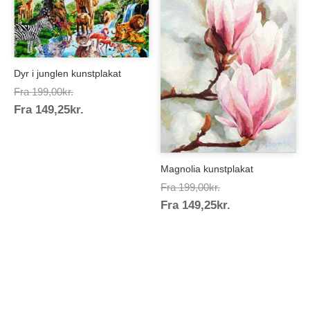
Dyr i junglen kunstplakat
Prisinterval:
Fra
199,00
kr.
Prisinterval:
Fra
149,25
kr.
199,00kr.
149,25kr.
Magnolia kunstplakat
Prisinterval:
Fra
199,00
kr.
Prisinterval:
Fra
149,25
kr.
199,00kr.
149,25kr.