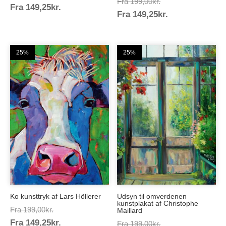
Prisinterval:
Fra
199,00
kr.
Prisinterval:
Fra
149,25
kr.
199,00kr.
Prisinterval:
Fra
149,25
kr.
199,00kr.
149,25kr.
149,25kr.
25%
25%
Ko kunsttryk af Lars Höllerer
Udsyn til omverdenen
kunstplakat af Christophe
Prisinterval:
Fra
199,00
kr.
Maillard
Prisinterval:
Fra
149,25
kr.
199,00kr.
Prisinterval:
Fra
199,00
kr.