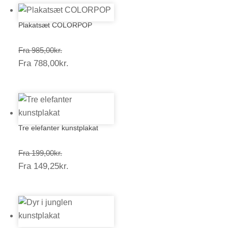
Plakatsæt COLORPOP
Prisinterval:
Fra
985,00
kr.
Prisinterval:
Fra
788,00
kr.
985,00kr.
788,00kr.
Tre elefanter kunstplakat
Prisinterval:
Fra
199,00
kr.
Prisinterval:
Fra
149,25
kr.
199,00kr.
149,25kr.