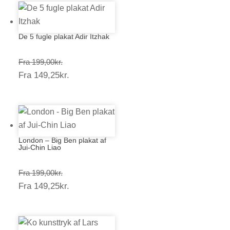
De 5 fugle plakat Adir Itzhak
Prisinterval:
Fra
199,00
kr.
Prisinterval:
Fra
149,25
kr.
199,00kr.
149,25kr.
London – Big Ben plakat af
Jui-Chin Liao
Prisinterval:
Fra
199,00
kr.
Prisinterval:
Fra
149,25
kr.
199,00kr.
149,25kr.