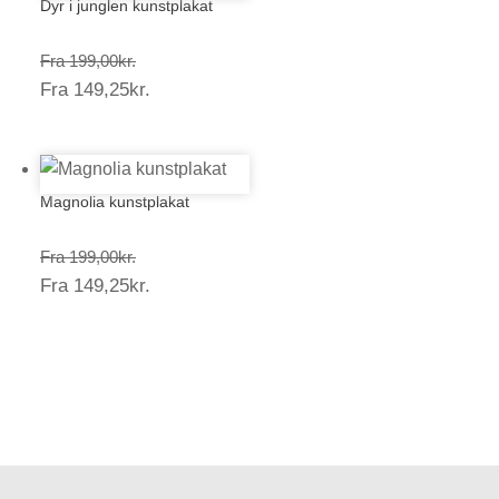
Dyr i junglen kunstplakat
Prisinterval:
Fra
199,00
kr.
Prisinterval:
Fra
149,25
kr.
199,00kr.
149,25kr.
Magnolia kunstplakat
Prisinterval:
Fra
199,00
kr.
Prisinterval:
Fra
149,25
kr.
199,00kr.
149,25kr.