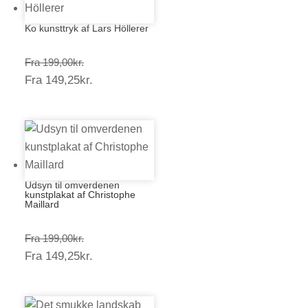
Ko kunsttryk af Lars Höllerer
Prisinterval:
Fra
199,00
kr.
Prisinterval:
Fra
149,25
kr.
199,00kr.
149,25kr.
Udsyn til omverdenen
kunstplakat af Christophe
Maillard
Prisinterval:
Fra
199,00
kr.
Prisinterval:
Fra
149,25
kr.
199,00kr.
149,25kr.