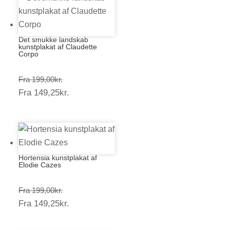
Det smukke landskab
kunstplakat af Claudette
Corpo
Prisinterval:
Fra
199,00
kr.
Prisinterval:
Fra
149,25
kr.
199,00kr.
149,25kr.
Hortensia kunstplakat af
Elodie Cazes
Prisinterval:
Fra
199,00
kr.
Prisinterval:
Fra
149,25
kr.
199,00kr.
149,25kr.