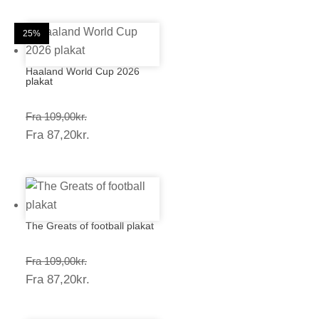
20%
20%
25%
25%
25%
25%
25%
25%
20%
25%
25%
25%
Haaland World Cup 2026
plakat
Prisinterval:
Fra
109,00
kr.
Prisinterval:
Fra
87,20
kr.
109,00kr.
87,20kr.
The Greats of football plakat
Prisinterval:
Fra
109,00
kr.
Prisinterval:
Fra
87,20
kr.
109,00kr.
87,20kr.