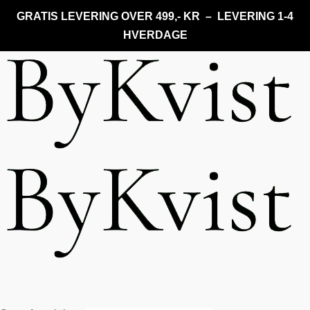
GRATIS LEVERING OVER 499,- KR – LEVERING 1-4
HVERDAGE