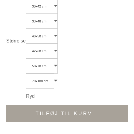
30x42 cm
33x48 cm
40x50 cm
Størrelse
42x60 cm
50x70 cm
70x100 cm
Ryd
TILFØJ TIL KURV