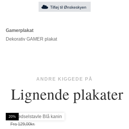
Tilføj til Ønskeskyen
Gamerplakat
Dekorativ GAMER plakat
ANDRE KIGGEDE PÅ
Lignende plakater
20%
20%
20%
20%
20%
20%
Prisinterval:
Fra
129,00
kr.