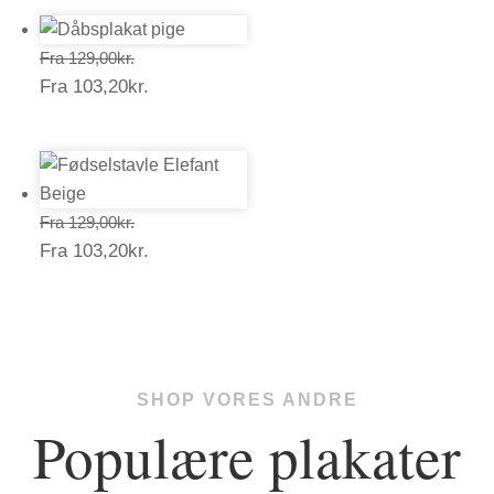
Prisinterval:
Fra
129,00
kr.
Prisinterval:
Fra
103,20
kr.
129,00kr.
103,20kr.
Prisinterval:
Fra
129,00
kr.
Prisinterval:
Fra
103,20
kr.
129,00kr.
103,20kr.
SHOP VORES ANDRE
Populære plakater