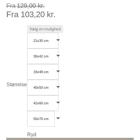
Fra
129,00
kr.
Fra
103,20
kr.
21x30 cm
30x42 cm
33x48 cm
Størrelse
40x50 cm
42x60 cm
50x70 cm
Ryd