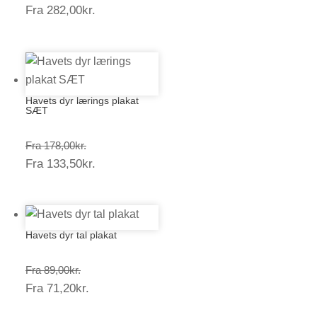
Prisinterval:
Fra
282,00
kr.
376,00kr.
282,00kr.
Havets dyr lærings plakat
SÆT
Prisinterval:
Fra
178,00
kr.
Prisinterval:
Fra
133,50
kr.
178,00kr.
133,50kr.
Havets dyr tal plakat
Prisinterval:
Fra
89,00
kr.
Prisinterval:
Fra
71,20
kr.
89,00kr.
71,20kr.