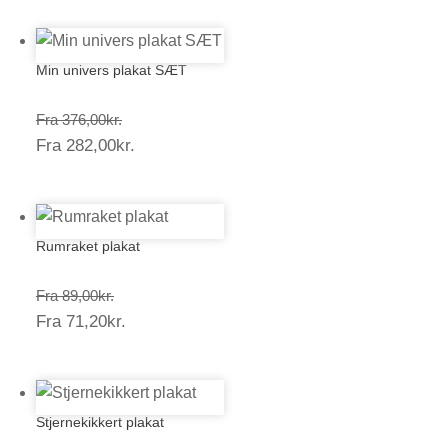
Min univers plakat SÆT
Prisinterval:
Fra
376,00
kr.
Prisinterval:
Fra
282,00
kr.
376,00kr.
282,00kr.
Rumraket plakat
Prisinterval:
Fra
89,00
kr.
Prisinterval:
Fra
71,20
kr.
89,00kr.
71,20kr.
Stjernekikkert plakat