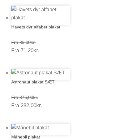
Havets dyr alfabet plakat
Prisinterval:
Fra
89,00
kr.
Prisinterval:
Fra
71,20
kr.
89,00kr.
71,20kr.
Astronaut plakat SÆT
Prisinterval:
Fra
376,00
kr.
Prisinterval:
Fra
282,00
kr.
376,00kr.
282,00kr.
Månebil plakat