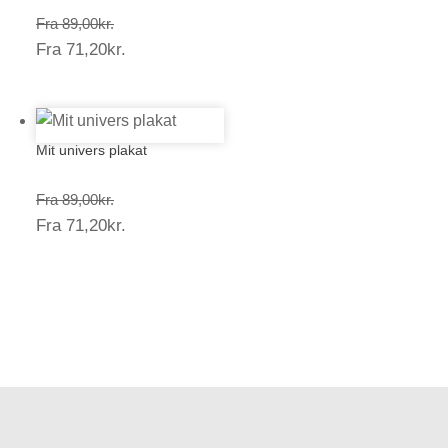
Prisinterval:
Fra
89,00
kr.
Prisinterval:
Fra
71,20
kr.
89,00kr.
71,20kr.
Mit univers plakat
Prisinterval:
Fra
89,00
kr.
Prisinterval:
Fra
71,20
kr.
89,00kr.
71,20kr.