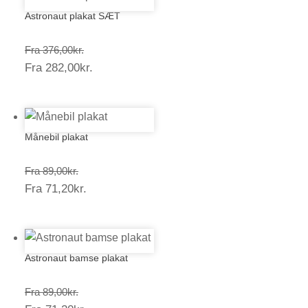
Astronaut plakat SÆT
Prisinterval:
Fra
376,00
kr.
Prisinterval:
Fra
282,00
kr.
376,00kr.
282,00kr.
Månebil plakat
Prisinterval:
Fra
89,00
kr.
Prisinterval:
Fra
71,20
kr.
89,00kr.
71,20kr.
Astronaut bamse plakat
Prisinterval:
Fra
89,00
kr.