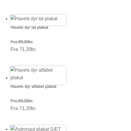
133,50kr.
Havets dyr tal plakat
Prisinterval:
Fra
89,00
kr.
Prisinterval:
Fra
71,20
kr.
89,00kr.
71,20kr.
Havets dyr alfabet plakat
Prisinterval:
Fra
89,00
kr.
Prisinterval:
Fra
71,20
kr.
89,00kr.
71,20kr.