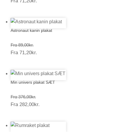
Prisinterval:
Fra
71,20
kr.
89,00kr.
71,20kr.
Astronaut kanin plakat
Prisinterval:
Fra
89,00
kr.
Prisinterval:
Fra
71,20
kr.
89,00kr.
71,20kr.
Min univers plakat SÆT
Prisinterval:
Fra
376,00
kr.
Prisinterval:
Fra
282,00
kr.
376,00kr.
282,00kr.