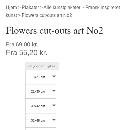
Hjem
>
Plakater
>
Alle kunstplakater
>
Fransk inspireret
kunst
> Flowers cut-outs art No2
Flowers cut-outs art No2
Fra
69,00
kr.
Fra
55,20
kr.
15x21 cm
21x30 cm
30x42 cm
33x48 cm