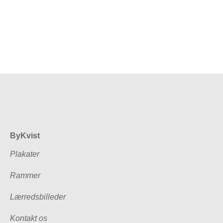
71,20kr.
ByKvist
Plakater
Rammer
Lærredsbilleder
Kontakt os