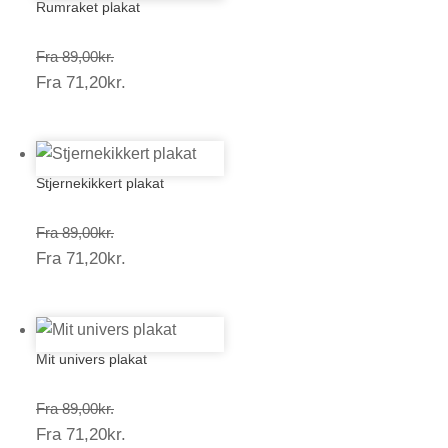
Rumraket plakat
Prisinterval:
Fra
89,00
kr.
Prisinterval:
Fra
71,20
kr.
89,00kr.
71,20kr.
Stjernekikkert plakat
Prisinterval:
Fra
89,00
kr.
Prisinterval:
Fra
71,20
kr.
89,00kr.
71,20kr.
Mit univers plakat
Prisinterval:
Fra
89,00
kr.
Prisinterval:
Fra
71,20
kr.
89,00kr.