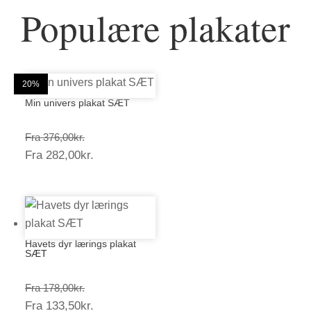
Populære plakater
25%
25%
20%
20%
25%
20%
20%
20%
25%
20%
20%
20%
Min univers plakat SÆT
Prisinterval:
Fra
376,00
kr.
Prisinterval:
Fra
282,00
kr.
376,00kr.
282,00kr.
Havets dyr lærings plakat
SÆT
Prisinterval:
Fra
178,00
kr.
Prisinterval:
Fra
133,50
kr.
178,00kr.