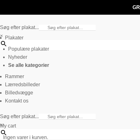
GR
Søg efter plakat...
×
Plakater
Populære plakater
Nyheder
Se alle kategorier
Rammer
Lærredsbilleder
Billedvægge
Kontakt os
Søg efter plakat...
×
My cart
Ingen varer i kurven.