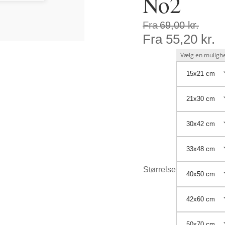
No2
Fra
69,00
kr.
Fra
55,20
kr.
15x21 cm
21x30 cm
30x42 cm
33x48 cm
Størrelse
40x50 cm
42x60 cm
50x70 cm