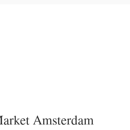
deplakater
> Flower Market Amsterdam No2
Market Amsterdam