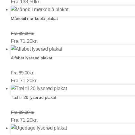
Prisinterval:
Fra
133,50
kr.
178,00kr.
133,50kr.
Månebil mørkeblå plakat
Prisinterval:
Fra
89,00
kr.
Prisinterval:
Fra
71,20
kr.
89,00kr.
71,20kr.
Alfabet lyserød plakat
Prisinterval:
Fra
89,00
kr.
Prisinterval:
Fra
71,20
kr.
89,00kr.
71,20kr.
Tæl til 20 lyserød plakat
Prisinterval:
Fra
89,00
kr.
Prisinterval:
Fra
71,20
kr.
89,00kr.
71,20kr.