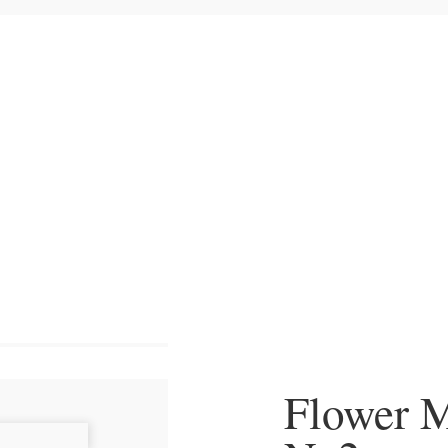
Hjem
>
Plakater
>
Områ
Flower 