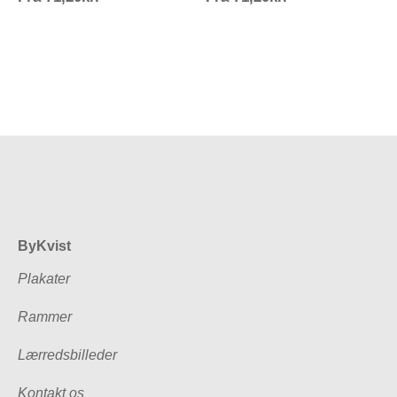
71,20kr.
71,20kr.
ByKvist
Plakater
Rammer
Lærredsbilleder
Kontakt os