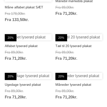
Månebil mørkeblå plakat
Prisinterval:
Måne alfabet plakat SÆT
Fra
89,00
kr.
Prisinterval:
Prisinterval:
Fra
71,20
kr.
89,00kr.
Fra
178,00
kr.
Prisinterval:
71,20kr.
Fra
133,50
kr.
178,00kr.
133,50kr.
20%
20%
Alfabet lyserød plakat
Tæl til 20 lyserød plakat
Prisinterval:
Prisinterval:
Fra
89,00
kr.
Fra
89,00
kr.
Prisinterval:
Prisinterval:
Fra
71,20
kr.
89,00kr.
Fra
71,20
kr.
89,00kr.
71,20kr.
71,20kr.
20%
20%
Ugedage lyserød plakat
Måneder lyserød plakat
Prisinterval:
Prisinterval:
Fra
89,00
kr.
Fra
89,00
kr.
Prisinterval:
Prisinterval:
Fra
71,20
kr.
89,00kr.
Fra
71,20
kr.
89,00kr.
71,20kr.
71,20kr.