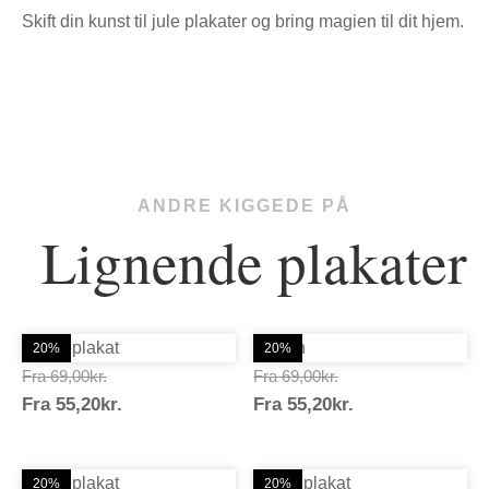
Skift din kunst til jule plakater og bring magien til dit hjem.
ANDRE KIGGEDE PÅ
Lignende plakater
20%
20%
Prisinterval:
Prisinterval:
Fra
69,00
kr.
Fra
69,00
kr.
Prisinterval:
Prisinterval:
Fra
55,20
kr.
69,00kr.
Fra
55,20
kr.
69,00kr.
55,20kr.
55,20kr.
20%
20%