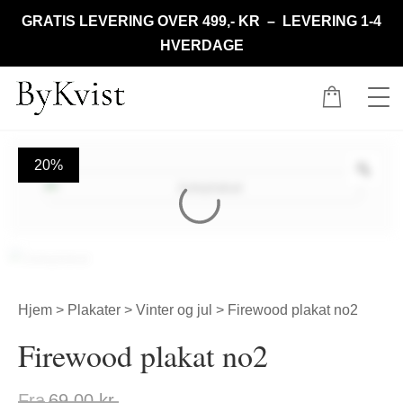
GRATIS LEVERING OVER 499,- KR – LEVERING 1-4
HVERDAGE
20%
Hjem
>
Plakater
>
Vinter og jul
> Firewood plakat no2
Firewood plakat no2
Fra
69,00
kr.