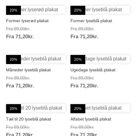
20%
20%
Former lyserød plakat
Former lyseblå plakat
Prisinterval:
Prisinterval:
Fra
89,00
kr.
Fra
89,00
kr.
Prisinterval:
Prisinterval:
Fra
71,20
kr.
89,00kr.
Fra
71,20
kr.
89,00kr.
71,20kr.
71,20kr.
20%
20%
Måneder lyseblå plakat
Ugedage lyseblå plakat
Prisinterval:
Prisinterval:
Fra
89,00
kr.
Fra
89,00
kr.
Prisinterval:
Prisinterval:
Fra
71,20
kr.
89,00kr.
Fra
71,20
kr.
89,00kr.
71,20kr.
71,20kr.
20%
20%
Tæl til 20 lyseblå plakat
Alfabet lyseblå plakat
Prisinterval:
Prisinterval:
Fra
89,00
kr.
Fra
89,00
kr.
Prisinterval:
Prisinterval:
Fra
71,20
kr.
89,00kr.
Fra
71,20
kr.
89,00kr.