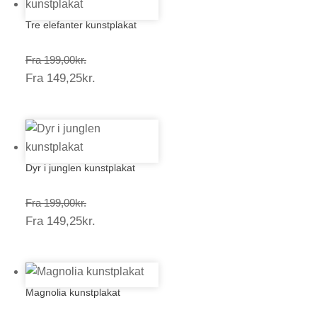
Tre elefanter kunstplakat
Prisinterval:
Fra
199,00
kr.
Prisinterval:
Fra
149,25
kr.
199,00kr.
149,25kr.
Dyr i junglen kunstplakat
Prisinterval:
Fra
199,00
kr.
Prisinterval:
Fra
149,25
kr.
199,00kr.
149,25kr.
Magnolia kunstplakat