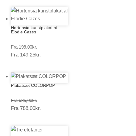
Hortensia kunstplakat af
Elodie Cazes
Prisinterval:
Fra
199,00
kr.
Prisinterval:
Fra
149,25
kr.
199,00kr.
149,25kr.
Plakatsæt COLORPOP
Prisinterval:
Fra
985,00
kr.
Prisinterval:
Fra
788,00
kr.
985,00kr.
788,00kr.