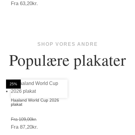
Prisinterval:
Fra
63,20
kr.
79,00kr.
63,20kr.
SHOP VORES ANDRE
Populære plakater
20%
20%
25%
25%
25%
25%
25%
25%
20%
25%
25%
25%
Haaland World Cup 2026
plakat
Prisinterval:
Fra
109,00
kr.
Prisinterval:
Fra
87,20
kr.
109,00kr.
87,20kr.