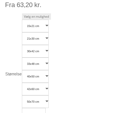
Fra
63,20
kr.
15x21 cm
21x30 cm
30x42 cm
33x48 cm
Størrelse
40x50 cm
42x60 cm
50x70 cm