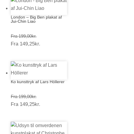
London – Big Ben plakat af
Jui-Chin Liao
Prisinterval:
Fra
199,00
kr.
Prisinterval:
Fra
149,25
kr.
199,00kr.
149,25kr.
Ko kunsttryk af Lars Höllerer
Prisinterval:
Fra
199,00
kr.
Prisinterval:
Fra
149,25
kr.
199,00kr.
149,25kr.