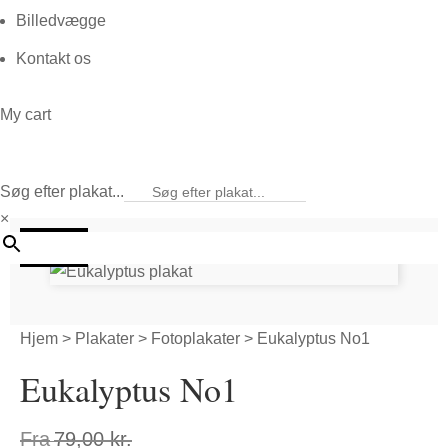
Billedvægge
Kontakt os
My cart
Søg efter plakat...
×
20%
Hjem
>
Plakater
>
Fotoplakater
> Eukalyptus No1
Eukalyptus No1
Fra
79,00
kr.