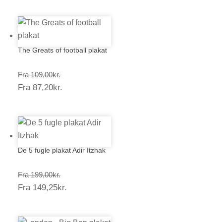
The Greats of football plakat
Prisinterval:
Fra
109,00
kr.
Prisinterval:
Fra
87,20
kr.
109,00kr.
87,20kr.
De 5 fugle plakat Adir Itzhak
Prisinterval:
Fra
199,00
kr.
Prisinterval:
Fra
149,25
kr.
199,00kr.
149,25kr.