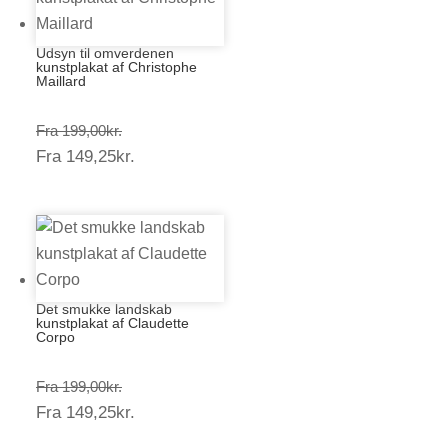
Udsyn til omverdenen
kunstplakat af Christophe
Maillard
Prisinterval:
Fra
199,00
kr.
Prisinterval:
Fra
149,25
kr.
199,00kr.
149,25kr.
Det smukke landskab
kunstplakat af Claudette
Corpo
Prisinterval:
Fra
199,00
kr.
Prisinterval:
Fra
149,25
kr.
199,00kr.
149,25kr.