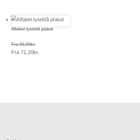
71,20kr.
Alfabet lyseblå plakat
Prisinterval:
Fra
89,00
kr.
Prisinterval:
Fra
71,20
kr.
89,00kr.
71,20kr.