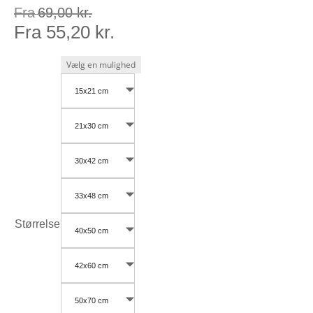
Fra
69,00
kr.
Fra
55,20
kr.
15x21 cm
21x30 cm
30x42 cm
33x48 cm
Størrelse
40x50 cm
42x60 cm
50x70 cm