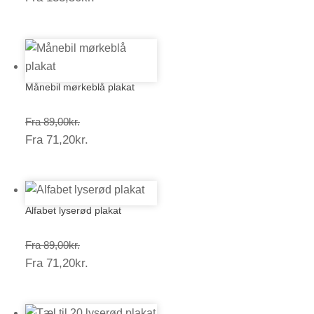
133,50kr.
Månebil mørkeblå plakat
Prisinterval:
Fra
89,00
kr.
Prisinterval:
Fra
71,20
kr.
89,00kr.
71,20kr.
Alfabet lyserød plakat
Prisinterval:
Fra
89,00
kr.
Prisinterval:
Fra
71,20
kr.
89,00kr.
71,20kr.